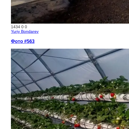
1434
0
0
Yuriy Bondarev
Фото #563