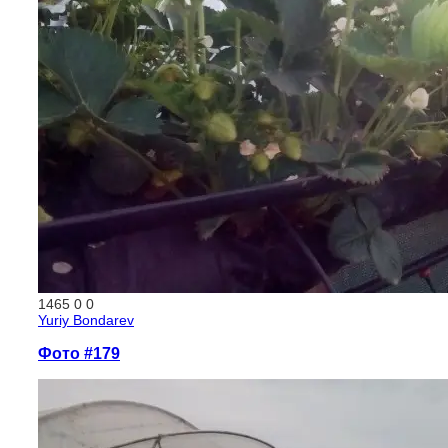
1465
0
0
Yuriy Bondarev
Фото #179