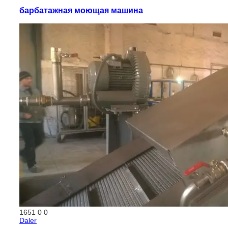
барбатажная моющая машина
1651
0
0
Daler