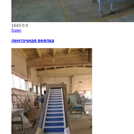
1643
0
0
Daler
ленточная веялка