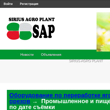
Войти
Регистрация
Новости
Объявления
SIRIUS AGRO PLANT
Оборудование по переработке яг
орехов
→ Промышленное и пище
по дате съёмки