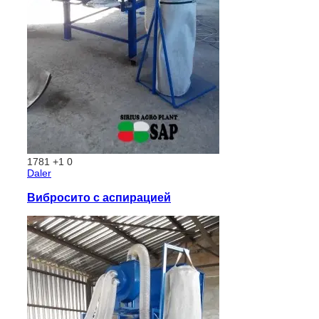
1781
+1
0
Daler
Вибросито с аспирацией