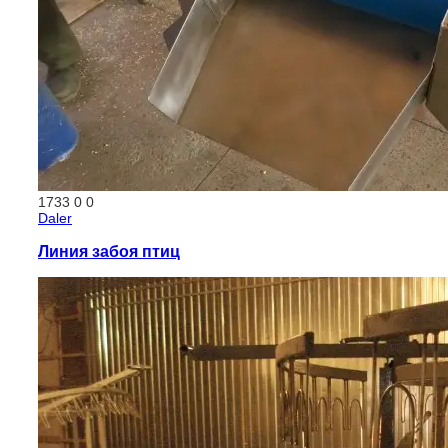
1733
0
0
Daler
Линия забоя птиц