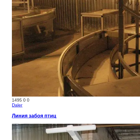
1495
0
0
Daler
Линия забоя птиц