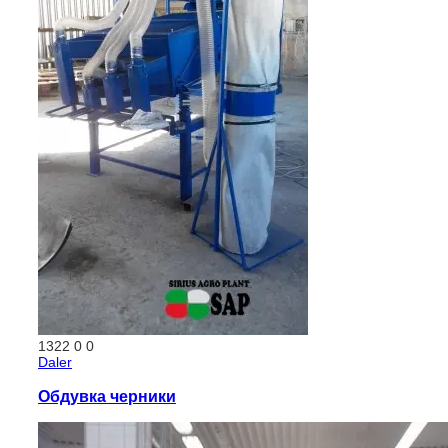
1322
0
0
Daler
Обдувка черники