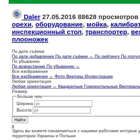
Daler
27.05.2016
88628 просмотро
орехи
,
оборудование
,
мойка
,
калибра
инспекционный стол
,
транспортер
,
ве
плооножек
По дате съёмки
По дате добавления
По дате съёмки
←
По рейтингу
По попу
По убыванию
По возрастанию
По убыванию
←
Все изображения
Все изображения
←
Фото
Векторы
Иллюстрации
Любая ориентация
Любая ориентация
←
Квадратные
Горизонтальные
Вертикал
Размер
Больше чем
Ширина
Высота
x
Здесь вы можете ознакомиться с нашими работами которые 
территории Украины и Польши