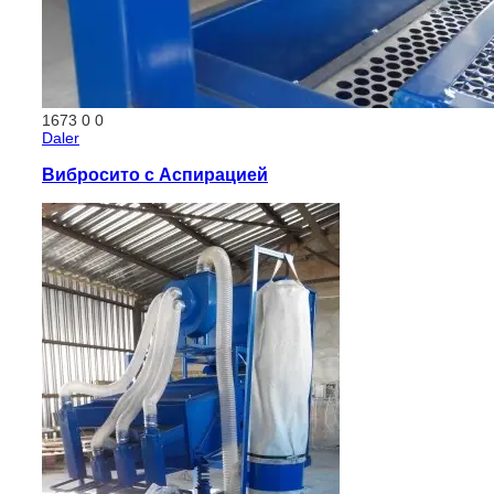
1673
0
0
Daler
Вибросито с Аспирацией