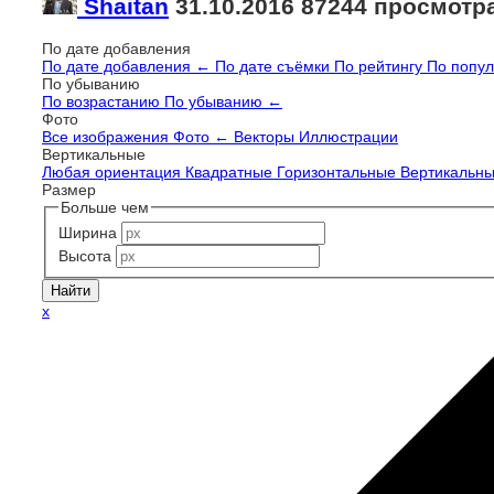
Shaitan
31.10.2016
87244 просмотр
По дате добавления
По дате добавления
←
По дате съёмки
По рейтингу
По попу
По убыванию
По возрастанию
По убыванию
←
Фото
Все изображения
Фото
←
Векторы
Иллюстрации
Вертикальные
Любая ориентация
Квадратные
Горизонтальные
Вертикальн
Размер
Больше чем
Ширина
Высота
x