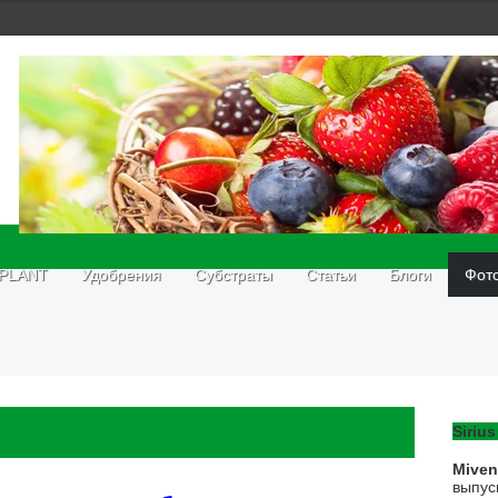
 PLANT
Удобрения
Субстраты
Статьи
Блоги
Фот
Sirius
Mive
выпус