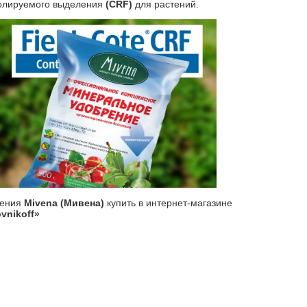
олируемого выделения
(CRF)
для растений.
рения
Mivena (Мивена)
купить в интернет-магазине
vnikoff»