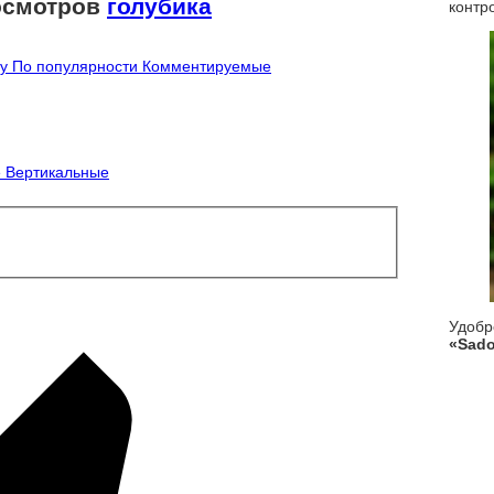
осмотров
голубика
контр
гу
По популярности
Комментируемые
е
Вертикальные
Удоб
«Sado