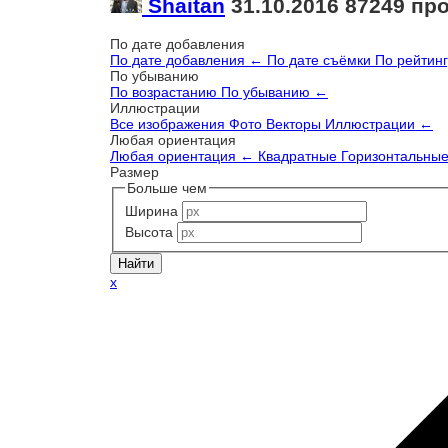
Shaitan
31.10.2016
87249 пр
По дате добавления
По дате добавления
←
По дате съёмки
По рейтин
По убыванию
По возрастанию
По убыванию
←
Иллюстрации
Все изображения
Фото
Векторы
Иллюстрации
←
Любая ориентация
Любая ориентация
←
Квадратные
Горизонтальны
Размер
Больше чем
Ширина
Высота
x