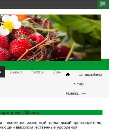
о
Видео
Группы
Ещё
Фотоальбомы
Ягоды
Техника... —
иллюстрации
 agro plant - Mivena
na
– всемирно известный голландский производитель,
кающий высококачественные удобрения