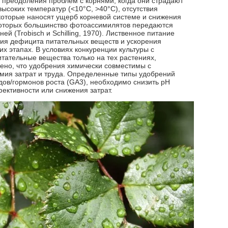
 преодоления проблем с корнями, когда они страдают
высоких температур (<10°С, >40°C), отсутствия
 которые наносят ущерб корневой системе и снижения
 которых большинство фотоассимилятов передаются
й (Trobisch и Schilling, 1970). Лиственное питание
ия дефицита питательных веществ и ускорения
х этапах. В условиях конкуренции культуры с
тательные вещества только на тех растениях,
ено, что удобрения химически совместимы с
омия затрат и труда. Определенные типы удобрений
дов/гормонов роста (GA3), необходимо снизить pH
ективности или снижения затрат.