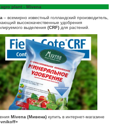
 agro plant - Mivena
na
– всемирно известный голландский производитель,
кающий высококачественные удобрения
олируемого выделения
(CRF)
для растений.
рения
Mivena (Мивена)
купить в интернет-магазине
vnikoff»