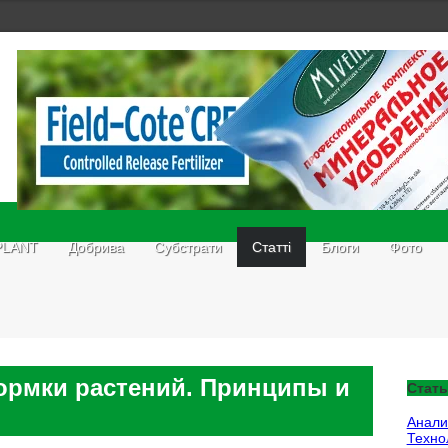
PLANT
Добрива
Субстрати
Статті
Блоги
Фото
ормки растений. Принципы и
Стать
Анали
Техно