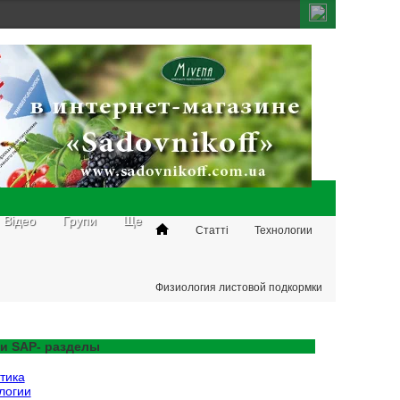
Відео
Групи
Ще
Статті
Технологии
Физиология листовой подкормки
растений. Принципы и
применение
и SAP- разделы
тика
логии