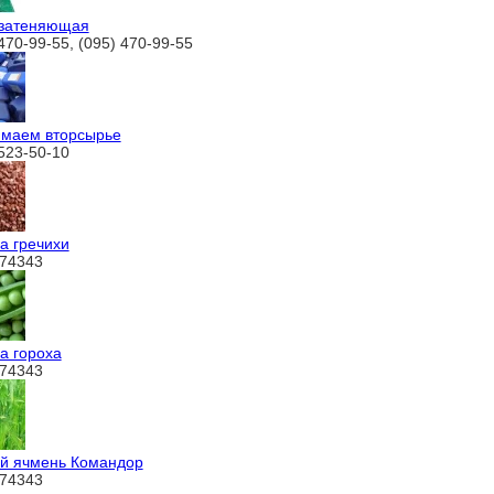
 затеняющая
470-99-55, (095) 470-99-55
маем вторсырье
 523-50-10
а гречихи
74343
а гороха
74343
й ячмень Командор
74343