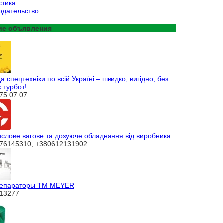
стика
одательство
ие объявления
 спецтехніки по всій Україні – швидко, вигідно, без
 турбот!
75 07 07
слове вагове та дозуюче обладнання від виробника
76145310, +380612131902
епараторы ТМ MEYER
13277