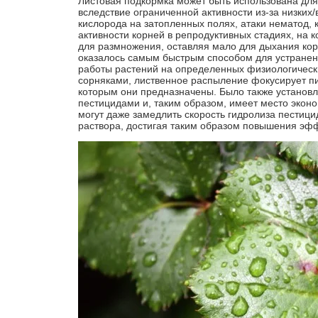
Листовая подкормка может быть использована для
вследствие ограниченной активности из-за низких/
кислорода на затопленных полях, атаки нематод,
активности корней в репродуктивных стадиях, на
для размножения, оставляя мало для дыхания корне
оказалось самым быстрым способом для устранен
работы растений на определенных физиологически
сорняками, лиственное распыление фокусирует пи
которым они предназначены. Было также установл
пестицидами и, таким образом, имеет место экон
могут даже замедлить скорость гидролиза пестици
раствора, достигая таким образом повышения эфф