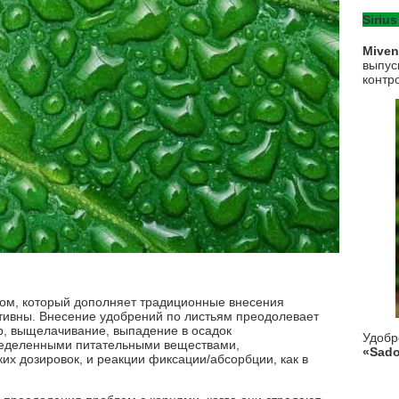
Sirius
Mive
выпус
контр
ом, который дополняет традиционные внесения
ктивны. Внесение удобрений по листьям преодолевает
р, выщелачивание, выпадение в осадок
Удоб
ределенными питательными веществами,
«Sado
ких дозировок, и реакции фиксации/абсорбции, как в