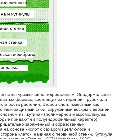
 является чрезвычайно гидрофобным. Эпидермальные
ловатых формах, состоящих из стержней, трубок или
кла роста растения. Второй слой, известный как
точный защитный слой, окруженный воском с верхней
 основном из «кутина» (полимерной макромолекулы,
торые придают ей полугидрофильный характер).
трицательно заряженный и образованный
я на основе кислот с сахаром (целлюлоза и
сторона клеток, начиная с первичной стенки. Кутикула