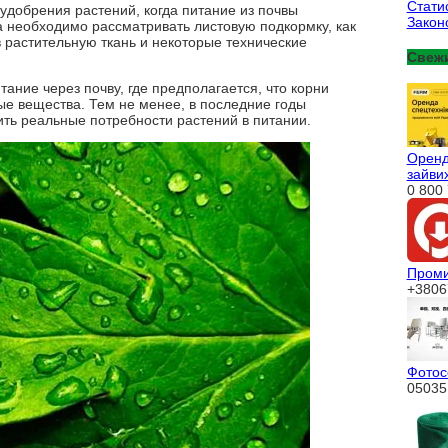
Стати
добрения растений, когда питание из почвы
Закон
да необходимо рассматривать листовую подкормку, как
 растительную ткань и некоторые технические
Свеж
ание через почву, где предполагается, что корни
ые вещества. Тем не менее, в последние годы
ить реальные потребности растений в питании.
Оренда
зайвих
0 800 
Проми
+3806
Фотос
05035