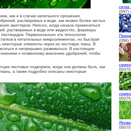
сетка
(097) 
ем, как и в случае капельного орошения,
брений, растворимых в воде, как можно более чистых
ения эмиттеров. Неясно, когда начала применяться
ний, растворимых в воде или жидкостях, фермеры
 пестицидов. Первоначально эта технология
Прини
татков в питательных микроэлементах, но быстрая
(096)
ь некоторые элементы через их листовую ткань. В
игаться и непрерывно развиваться. В настоящее
олнением к почвенному внесению удобрений, чтобы
семен
пции листовых подкормок, когда они должны быть, как
05075
ткань, а также подробно описаны некоторые
семен
05075
Ярово
05075