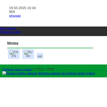
19.03.2025
16:34
959
siriusap
Про проект
Правила сайту
Мова
EN
RU
ще
Сириус агро плант
© 2013 - 2026