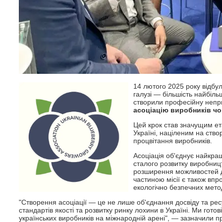
14 лютого 2025 року відбул
галузі — більшість найбіл
створили професійну непр
асоціацію виробників чо
Цей крок став значущим ет
Україні, націленим на ств
процвітання виробників.
Асоціація об'єднує найкращ
сталого розвитку виробницт
розширення можливостей д
частиною місії є також впр
екологічно безпечних мето
"Створення асоціації — це не лише об'єднання досвіду та рес
стандартів якості та розвитку ринку лохини в Україні. Ми гот
українських виробників на міжнародній арені", — зазначили пр