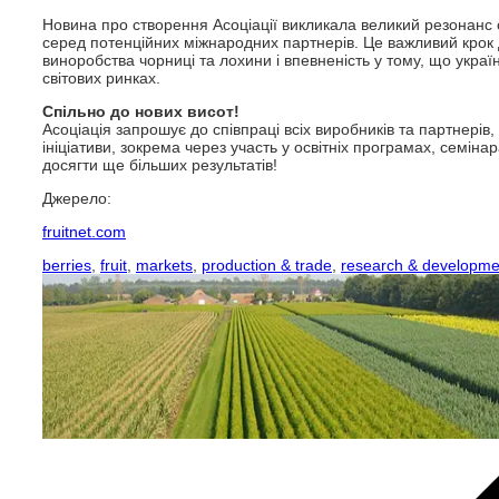
Новина про створення Асоціації викликала великий резонанс се
серед потенційних міжнародних партнерів. Це важливий крок 
виноробства чорниці та лохини і впевненість у тому, що укра
світових ринках.
Спільно до нових висот!
Асоціація запрошує до співпраці всіх виробників та партнерів,
ініціативи, зокрема через участь у освітніх програмах, семін
досягти ще більших результатів!
Джерело:
fruitnet.com
berries
,
fruit
,
markets
,
production & trade
,
research & developme