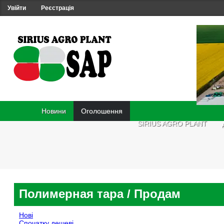
Увійти
Реєстрація
Новини
Оголошення
SIRIUS AGRO PLANT
Полимерная тара
/ Продам
Нові
Спочатку дешеві