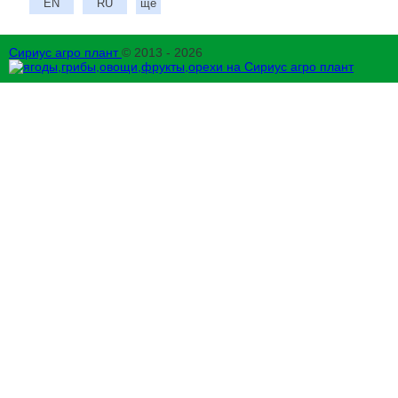
EN
RU
ще
Сириус агро плант
© 2013 - 2026