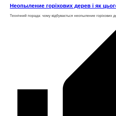
Неопыление горіхових дерев і як цьог
Технічний порада: чому відбувається неопыление горіхових де