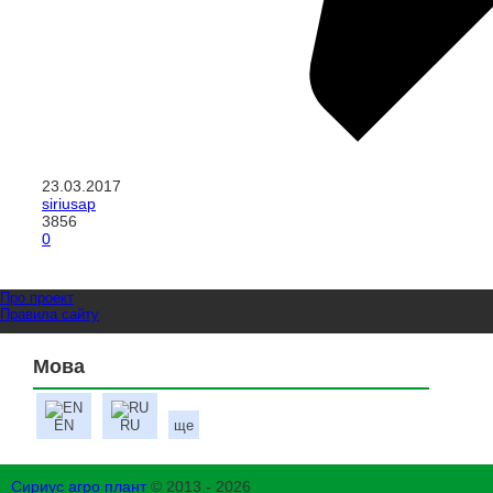
23.03.2017
siriusap
3856
0
Про проект
Правила сайту
Мова
EN
RU
ще
Сириус агро плант
© 2013 - 2026