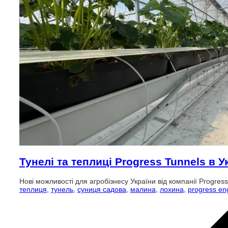
Тунелі та теплиці Progress Tunnels в У
Нові можливості для агробізнесу України від компанії Progres
теплиця
,
тунель
,
суниця садова
,
малина
,
лохина
,
progress en