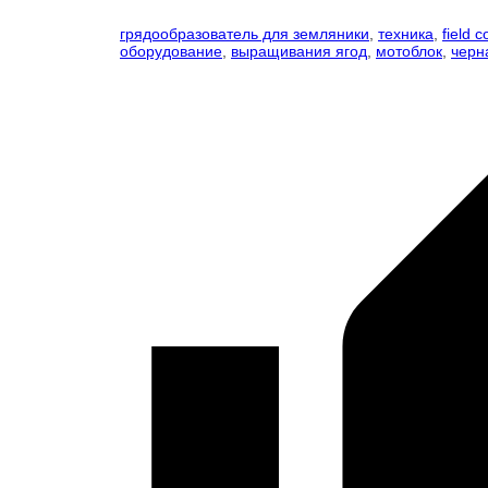
грядообразователь для земляники
,
техника
,
field c
оборудование
,
выращивания ягод
,
мотоблок
,
черн