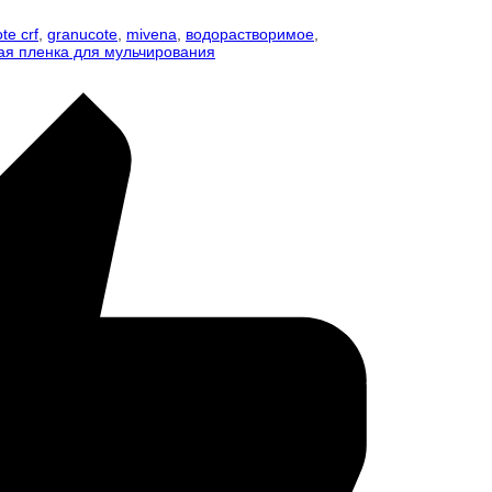
ote crf
,
granucote
,
mivena
,
водорастворимое
,
ая пленка для мульчирования