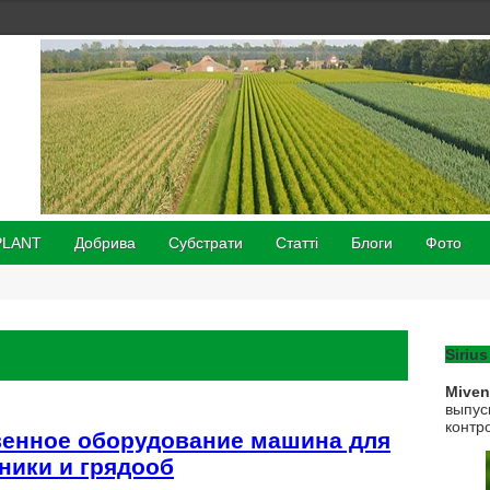
PLANT
Добрива
Субстрати
Статті
Блоги
Фото
Sirius
Mive
выпус
контр
венное оборудование машина для
ники и грядооб