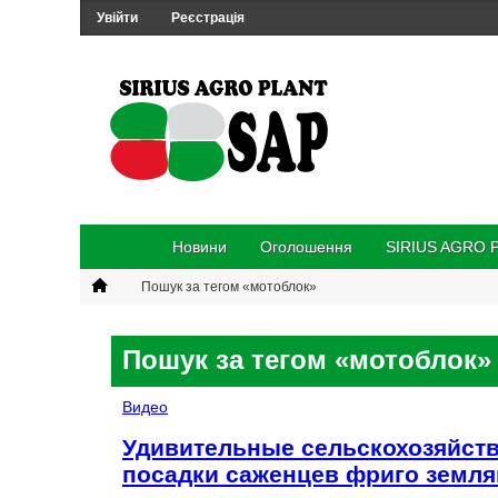
Увійти
Реєстрація
Новини
Оголошення
SIRIUS AGRO 
Пошук за тегом «мотоблок»
Пошук за тегом «мотоблок»
Видео
Удивительные сельскохозяйст
посадки саженцев фриго земля