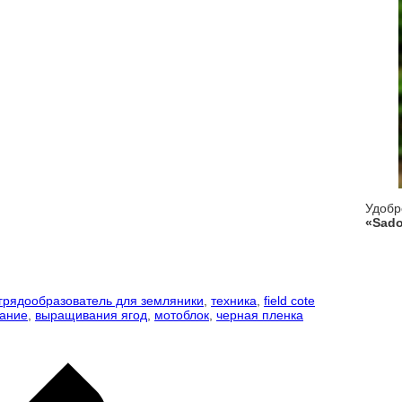
Удоб
«Sado
грядообразователь для земляники
,
техника
,
field cote
ание
,
выращивания ягод
,
мотоблок
,
черная пленка