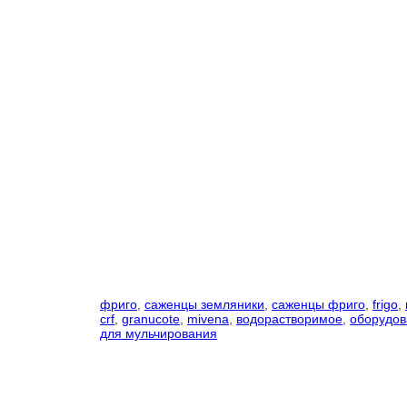
фриго
,
саженцы земляники
,
саженцы фриго
,
frigo
,
crf
,
granucote
,
mivena
,
водорастворимое
,
оборудов
для мульчирования