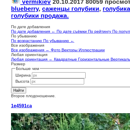
vermikiev
20.10.2017
80059 просмо
blueberry
,
саженцы голубики
,
голубик
голубики продажа.
По дате добавления
По дате добавления
←
По дате съёмки
По рейтингу
По попу
По убыванию
По возрастанию
По убыванию
←
Все изображения
Все изображения
←
Фото
Векторы
Иллюстрации
Любая ориентация
Любая ориентация
←
Квадратные
Горизонтальные
Вертикал
Размер
Больше чем
Ширина
Высота
Второе плодоношение.
1e4591ca