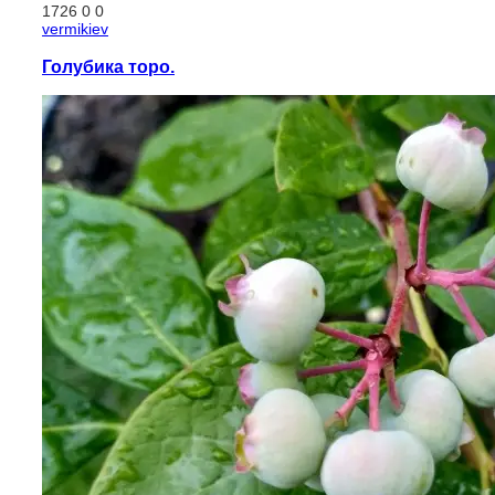
1726
0
0
vermikiev
Голубика торо.