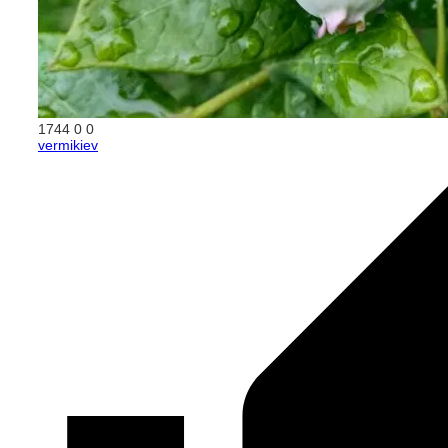
1744
0
0
vermikiev