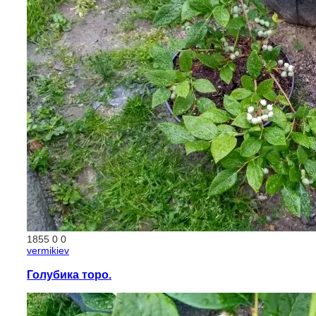
1855
0
0
vermikiev
Голубика торо.