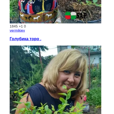
1845
+1
0
vermikiev
Голубика торо .