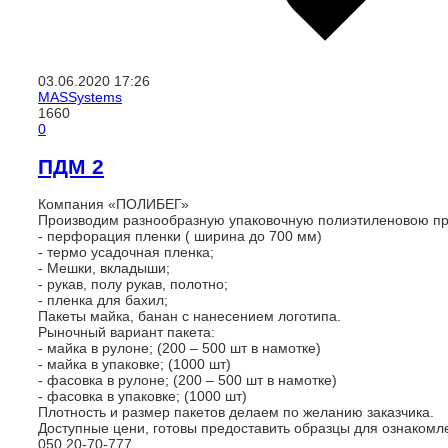
03.06.2020
17:26
MASSystems
1660
0
ПДМ 2
Компания «ПОЛИБЕГ»
Производим разнообразную упаковочную полиэтиленовою пр
- перфорация пленки ( ширина до 700 мм)
- термо усадочная пленка;
- Мешки, вкладыши;
- рукав, полу рукав, полотно;
- пленка для бахил;
Пакеты майка, банан с нанесением логотипа.
Рыночный вариант пакета:
- майка в рулоне; (200 – 500 шт в намотке)
- майка в упаковке; (1000 шт)
- фасовка в рулоне; (200 – 500 шт в намотке)
- фасовка в упаковке; (1000 шт)
Плотность и размер пакетов делаем по желанию заказчика.
Доступные цени, готовы предоставить образцы для ознакомл
050 20-70-777