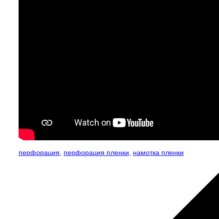
перфорация
,
перфорация пленки
,
намотка пленки