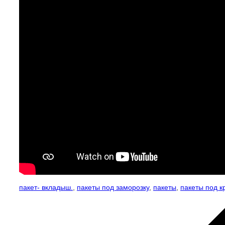
пакет- вкладыш.
,
пакеты под заморозку
,
пакеты
,
пакеты под к