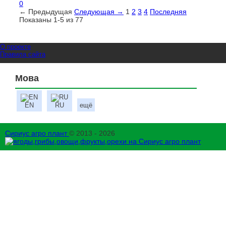
0
← Предыдущая
Следующая →
1
2
3
4
Последняя
Показаны 1-5 из 77
О проекте
Правила сайта
Мова
EN
RU
ещё
Сириус агро плант
© 2013 - 2026