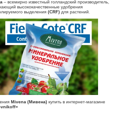
na
– всемирно известный голландский производитель,
кающий высококачественные удобрения
олируемого выделения
(CRF)
для растений.
рения
Mivena (Мивена)
купить в интернет-магазине
vnikoff»