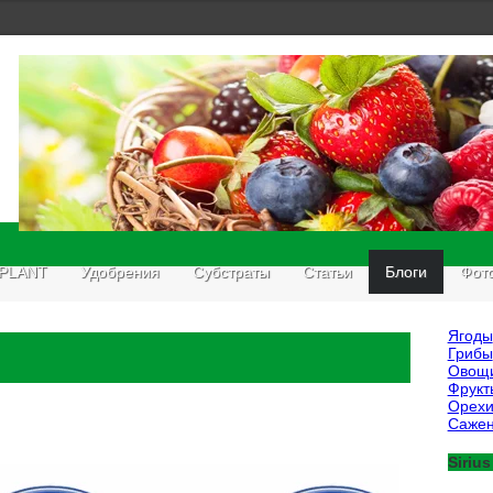
 PLANT
Удобрения
Субстраты
Статьи
Блоги
Фот
Ягоды
Грибы
Овощ
Фрукт
Орех
Саже
Sirius