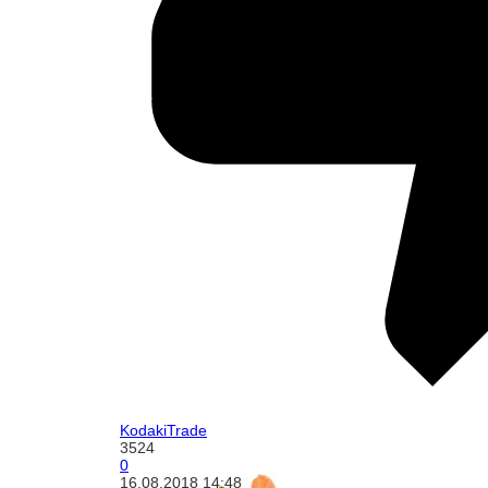
KodakiTrade
3524
0
16.08.2018
14:48