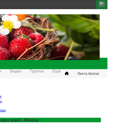
о
Видео
Группы
Ещё
Лента блогов
и
ы
и
нцы
 agro plant - Mivena