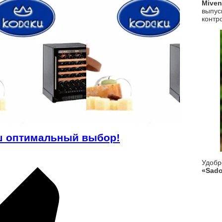
Mive
выпус
контр
ш оптимальный выбор!
Удоб
«Sado