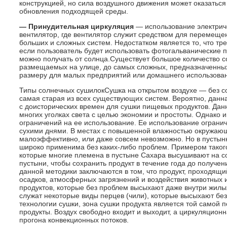
конструкцией, но сила воздушного движения может оказатьс
обновления подходящей среды.
— Принудительная циркуляция
— использование электриче
вентилятор, где вентилятор служит средством для перемеще
больших и сложных систем. Недостатком является то, что тре
если пользователь будет использовать фотогальванические 
можно получать от солнца.Существует большое количество с
размещаемых на улице, до самых сложных, предназначенны
размеру для малых предприятий или домашнего использова
Типы солнечных сушилокСушка на открытом воздухе — без с
самая старая из всех существующих систем. Вероятно, данн
с доисторических времен для сушки пищевых продуктов. Дан
многих уголках света с целью экономии и простоты. Однако 
ограничений на ее использование. Ее использование ограни
сухими днями. В местах с повышенной влажностью окружаю
малоэффективно, или даже совсем невозможно. Но в пустын
широко применима без каких-либо проблем. Примером таког
которые многие племена в пустыне Сахара высушивают на с
пустыни, чтобы сохранить продукт в течение года до получе
данной методики заключаются в том, что продукт, проходящ
осадков, атмосферных загрязнений и воздействия животных 
продуктов, которые без проблем высыхают даже внутри жил
служат некоторые виды перцев (чили), которые высыхают бе
технологии сушки, зона сушки продукта является той самой
продукты. Воздух свободно входит и выходит, а циркуляцион
прогона конвекционных потоков.