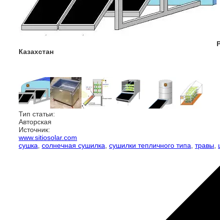
Казахстан
Тип статьи:
Авторская
Источник:
www.sitiosolar.com
сушка
,
солнечная сушилка
,
сушилки тепличного типа
,
травы
,