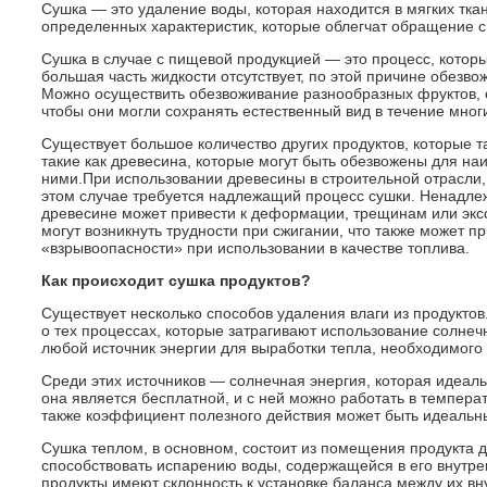
Сушка — это удаление воды, которая находится в мягких тка
определенных характеристик, которые облегчат обращение с
Сушка в случае с пищевой продукцией — это процесс, который
большая часть жидкости отсутствует, по этой причине обезв
Можно осуществить обезвоживание разнообразных фруктов, о
чтобы они могли сохранять естественный вид в течение мног
Существует большое количество других продуктов, которые 
такие как древесина, которые могут быть обезвожены для н
ними.При использовании древесины в строительной отрасли, 
этом случае требуется надлежащий процесс сушки. Ненадле
древесине может привести к деформации, трещинам или экс
могут возникнуть трудности при сжигании, что также может п
«взрывоопасности» при использовании в качестве топлива.
Как происходит сушка продуктов?
Существует несколько способов удаления влаги из продуктов
о тех процессах, которые затрагивают использование солнеч
любой источник энергии для выработки тепла, необходимого 
Среди этих источников — солнечная энергия, которая идеаль
она является бесплатной, и с ней можно работать в темпер
также коэффициент полезного действия может быть идеальн
Сушка теплом, в основном, состоит из помещения продукта дл
способствовать испарению воды, содержащейся в его внутренн
продукты имеют склонность к установке баланса между их 