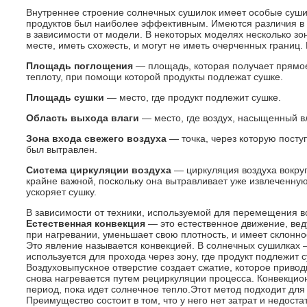
Внутреннее строение солнечных сушилок имеет особые суши
продуктов был наиболее эффективным. Имеются различия в 
в зависимости от модели. В некоторых моделях несколько зо
месте, иметь схожесть, и могут не иметь очерченных границ
Площадь поглощения
— площадь, которая получает прямое 
теплоту, при помощи которой продукты подлежат сушке.
Площадь сушки
— место, где продукт подлежит сушке.
Область выхода влаги
— место, где воздух, насыщенный в
Зона входа свежего воздуха
— точка, через которую поступ
был вытравлен.
Система циркуляции воздуха
— циркуляция воздуха вокруг
крайне важной, поскольку она вытравливает уже извлеченную
ускоряет сушку.
В зависимости от техники, используемой для перемещения в
Естественная конвекция
— это естественное движение, вед
при нагревании, уменьшает свою плотность, и имеет склонно
Это явление называется конвекцией. В солнечных сушилках 
используется для прохода через зону, где продукт подлежит 
Воздуховыпускное отверстие создает сжатие, которое приводи
снова нагревается путем рециркуляции процесса. Конвекцио
период, пока идет солнечное тепло.Этот метод подходит для
Преимущество состоит в том, что у него нет затрат и недост