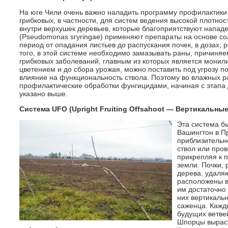
На юге Чили очень важно наладить программу профилактики 
грибковых, в частности, для систем ведения высокой плотно
внутри верхушек деревьев, которые благоприятствуют напад
(Pseudomonas sryringae) применяют препараты на основе со
период от опадания листьев до распускания почек, в дозах
того, в этой системе необходимо замазывать раны, причиня
грибковых заболеваний, главным из которых является монил
цветением и до сбора урожая, можно поставить под угрозу п
влияние на функциональность ствола. Поэтому во влажных ра
профилактические обработки фунгицидами, начиная с этапа д
указано выше.
Система UFO (Upright Fruiting Offsahoot — Вертикальны
Эта система б
Вашингтон в П
приблизительно
ствол или про
прикрепляя к 
земли. Почки,
дерева, удаляю
расположены в
им достаточно 
них вертикальн
саженца. Кажд
будущих ветве
Шпорцы выраст