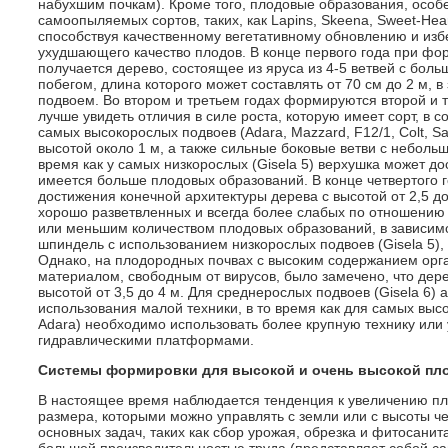
набухшим почкам). Кроме того, плодовые образования, особ
самоопыляемых сортов, таких, как Lapins, Skeena, Sweet-Hear
способствуя качественному вегетативному обновлению и из
ухудшающего качество плодов. В конце первого года при ф
получается дерево, состоящее из яруса из 4-5 ветвей с бо
побегом, длина которого может составлять от 70 см до 2 м, 
подвоем. Во втором и третьем годах формируются второй и т
лучше увидеть отличия в силе роста, которую имеет сорт, в 
самых высокорослых подвоев (Adara, Mazzard, F12/1, Colt, S
высотой около 1 м, а также сильные боковые ветви с небольш
время как у самых низкорослых (Gisela 5) верхушка может до
имеется больше плодовых образований. В конце четвертого 
достижения конечной архитектуры дерева с высотой от 2,5 до
хорошо разветвленных и всегда более слабых по отношению 
или меньшим количеством плодовых образований, в зависимо
шпиндель с использованием низкорослых подвоев (Gisela 5),
Однако, на плодородных почвах с высоким содержанием орг
материалом, свободным от вирусов, было замечено, что дер
высотой от 3,5 до 4 м. Для среднерослых подвоев (Gisela 6
использования малой техники, в то время как для самых высо
Adara) необходимо использовать более крупную технику ил
гидравлическими платформами.
Системы формировки для высокой и очень высокой пло
В настоящее время наблюдается тенденция к увеличению пл
размера, которыми можно управлять с земли или с высоты че
основных задач, таких как сбор урожая, обрезка и фитосани