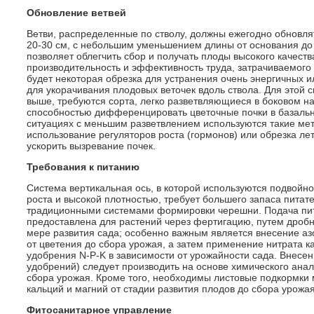
Обновление ветвей
Ветви, распределенные по стволу, должны ежегодно обновля
20-30 см, с небольшим уменьшением длины от основания до 
позволяет облегчить сбор и получать плоды высокого качеств
производительность и эффективность труда, затрачиваемого 
будет некоторая обрезка для устранения очень энергичных 
для укорачивания плодовых веточек вдоль ствола. Для этой 
выше, требуются сорта, легко разветвляющиеся в боковом н
способностью дифференцировать цветочные почки в базально
ситуациях с меньшим разветвлением используются такие мет
использование регуляторов роста (гормонов) или обрезка ле
ускорить вызревание почек.
Требования к питанию
Система вертикальная ось, в которой используются подвойн
роста и высокой плотностью, требует большего запаса питат
традиционными системами формировки черешни. Подача пит
предоставлена для растений через фертигацию, путем дробн
мере развития сада; особенно важным является внесение аз
от цветения до сбора урожая, а затем применение нитрата 
удобрения N-P-K в зависимости от урожайности сада. Внесе
удобрений) следует производить на основе химического анал
сбора урожая. Кроме того, необходимы листовые подкормки 
кальций и магний от стадии развития плодов до сбора урожая
Фитосанитарное управление