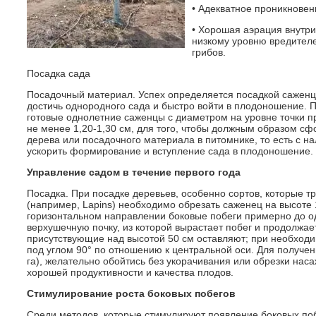
• Адекватное проникновени
• Хорошая аэрация внутри
низкому уровню вредителей
грибов.
Посадка сада
Посадочный материал. Успех определяется посадкой саженц
достичь однородного сада и быстро войти в плодоношение. 
готовые однолетние саженцы с диаметром на уровне точки п
не менее 1,20-1,30 см, для того, чтобы должным образом с
дерева или посадочного материала в питомнике, то есть с на
ускорить формирование и вступление сада в плодоношение.
Управление садом в течение первого года
Посадка. При посадке деревьев, особенно сортов, которые т
(например, Lapins) необходимо обрезать саженец на высоте 
горизонтальном направлении боковые побеги примерно до од
верхушечную почку, из которой вырастает побег и продолжае
присутствующие над высотой 50 см оставляют; при необходим
под углом 90° по отношению к центральной оси. Для получен
га), желательно обойтись без укорачивания или обрезки нас
хорошей продуктивности и качества плодов.
Стимулирование роста боковых побегов
Среди методов, которые стимулируют появление боковых по