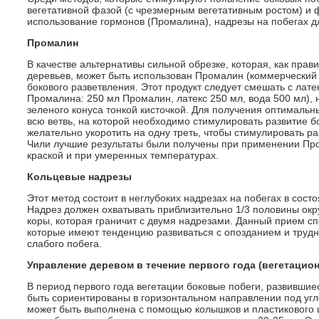
вегетативной фазой (с чрезмерным вегетативным ростом) и
использование гормонов (Промалина), надрезы на побегах д
Промалин
В качестве альтернативы сильной обрезке, которая, как пра
деревьев, может быть использован Промалин (коммерческий 
бокового разветвления. Этот продукт следует смешать с лате
Промалина: 250 мл Промалин, латекс 250 мл, вода 500 мл),
зеленого конуса тонкой кисточкой. Для получения оптимальн
всю ветвь, на которой необходимо стимулировать развитие б
желательно укоротить на одну треть, чтобы стимулировать ра
Чили лучшие результаты были получены при применении Пр
краской и при умеренных температурах.
Кольцевые надрезы
Этот метод состоит в неглубоких надрезах на побегах в сост
Надрез должен охватывать приблизительно 1/3 половины окр
коры, которая граничит с двумя надрезами. Данный прием с
которые имеют тенденцию развиваться с опозданием и трудн
слабого побега.
Управление деревом в течение первого года (вегетацио
В период первого года вегетации боковые побеги, развивши
быть сориентированы в горизонтальном направлении под угло
может быть выполнена с помощью колышков и пластикового 