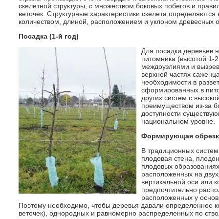
скелетной структуры, с множеством боковых побегов и прав
веточек. Структурные характеристики скелета определяются 
количеством, длиной, расположением и уклоном древесных орг
Посадка (1-й год)
Для посадки деревьев 
питомника (высотой 1-2
междоузлиями и вызревш
верхней частях саженца
необходимости в разве
сформированных в пито
других систем с высоко
преимуществом из-за б
доступности существую
национальном уровне.
Формирующая обрезк
В традиционных систем
плодовая стена, плодон
плодовых образованиях 
расположенных на двух
вертикальной оси или 
предпочтительно распо
расположенных у основ
Поэтому необходимо, чтобы деревья давали определенное к
веточек), однородных и равномерно распределенных по ство