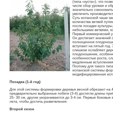
(типа «куста»), что поз
числе сбор урожая и обр
значительно сэкономить
увеличить производител
Суть испанской чаши за
количества ветвей путем
после посадки культуры
небольшими ветвями, к
Первый коммерческий ур
Он достигает значений от
полноценное плодоноше
вступают на пятый год. 
слишком ослабляет дере
плодоношение, особенно
особенностью роста, с
медленным вступлением
Поэтому для такого ти
испанской системы фор
модифицированная исп
Посадка (1-й год)
Для этой системы формировки деревья весной обрезают на 40
предварительно выбранные побеги (3-4) достигли длины при
25- 30 см, другие укорачиваются до 3-4 см. Первые боковые 
лета, чтобы достичь разветвления.
Второй сезон