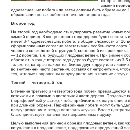
которые образу
зимний период
одревесневших побега или ветви должны быть обрезаны до 10
образование новых побегов в течение второго года.
Второй год
На второй год необходимо стимулировать развитие новых поб
зимний период. В конце второго года дерево будет состоять и
имеет 3-4 одревесневших побега, в общей сложности от 10 д
сформированных согласно вегетативной особенности сорта. 
черешни со скелетной структурой, состоящей из проводника, 
— 12 побегов, т. е. будущих плодовых ветвей. При зимней об
обрезают; в конце второго года дерево будет состоять из 3-5
только те, которые находятся близко друг к другу или лишни
во внутренней части растения, оставляют нетронутыми, что
тех, которые направлены наружу растения в течение следующ
Третий — четвертый год
В течение третьего и четвертого года побеги превращаются 
веточками и почками в дистальной части дерева. Плодовые в
(периферийный участок), чтобы приблизить их вступление в 
при длинной обрезке. Периферийные побеги могут быть удале
предупреждением всегда оставлять «сучок». Более центральн
благоприятствует появлению направленных наружу.
Целью выполнения длинной обрезки плодовых ветвей, как у
вступления в плодоношение, поддержание определенной эла