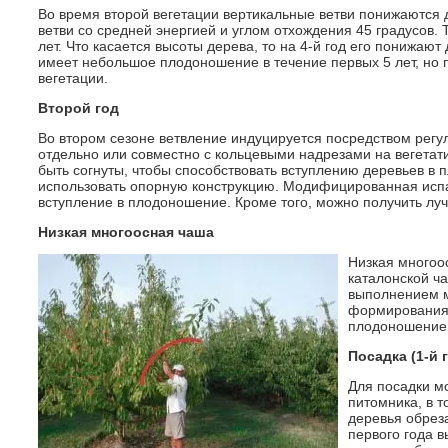
Во время второй вегетации вертикальные ветви понижаются 
ветви со средней энергией и углом отхождения 45 градусов. Т
лет. Что касается высоты дерева, то на 4-й год его понижают
имеет небольшое плодоношение в течение первых 5 лет, но 
вегетации.
Второй год
Во втором сезоне ветвление индуцируется посредством регу
отдельно или совместно с кольцевыми надрезами на вегетати
быть согнуты, чтобы способствовать вступлению деревьев в
использовать опорную конструкцию. Модифицированная испа
вступление в плодоношение. Кроме того, можно получить лу
Низкая многоосная чаша
Низкая многоо
каталонской ч
выполнением м
формирования 
плодоношение,
Посадка (1-й 
Для посадки м
питомника, в 
деревья обреза
первого года в