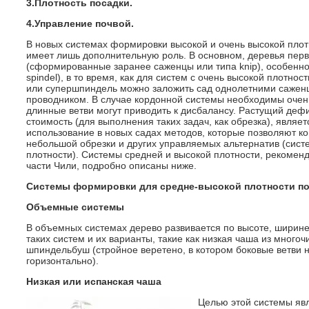
3.Плотность посадки.
4.Управление почвой.
В новых системах формировки высокой и очень высокой плотн
имеет лишь дополнительную роль. В основном, деревья пер
(сформированные заранее саженцы или типа knip), особенно 
spindel), в то время, как для систем с очень высокой плотнос
или супершпиндель можно заложить сад однолетними саженц
проводником. В случае кордонной системы необходимы очень
длинные ветви могут приводить к дисбалансу. Растущий деф
стоимость (для выполнения таких задач, как обрезка), являе
использование в новых садах методов, которые позволяют к
небольшой обрезки и других управляемых альтернатив (сис
плотности). Системы средней и высокой плотности, рекоме
части Чили, подробно описаны ниже.
Системы формировки для средне-высокой плотности п
Объемные системы
В объемных системах дерево развивается по высоте, ширине 
таких систем и их варианты, такие как низкая чаша из много
шпиндельбуш (стройное веретено, в котором боковые ветви
горизонтально).
Низкая или испанская чаша
Целью этой системы яв