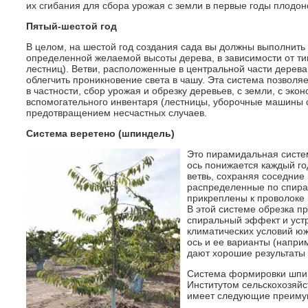
их сгибания для сбора урожая с земли в первые годы плодо
Пятый-шестой год
В целом, на шестой год создания сада вы должны выполнить 
определенной желаемой высоты дерева, в зависимости от ти
лестниц). Ветви, расположенные в центральной части дерева
облегчить проникновение света в чашу. Эта система позволя
в частности, сбор урожая и обрезку деревьев, с земли, с эк
вспомогательного инвентаря (лестницы, уборочные машины
предотвращением несчастных случаев.
Система веретено (шпиндель)
Это пирамидальная систе
ось понижается каждый г
ветвь, сохраняя соседние
распределенные по спира
прикреплены к проволоке 
В этой системе обрезка п
спиральный эффект и устр
климатических условий юж
ось и ее варианты (наприм
дают хорошие результаты 
Система формировки шпин
Институтом сельскохозяйс
имеет следующие преиму