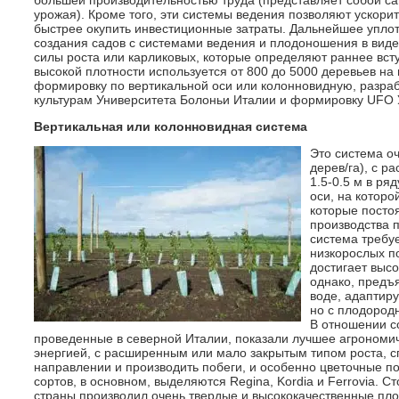
большей производительностью труда (представляет собой са
урожая). Кроме того, эти системы ведения позволяют ускор
быстрее окупить инвестиционные затраты. Дальнейшее уплот
создания садов с системами ведения и плодоношения в виде
силы роста или карликовых, которые определяют раннее вст
высокой плотности используется от 800 до 5000 деревьев на 
формировку по вертикальной оси или колонновидную, разр
культурам Университета Болоньи Италии и формировку UFO
Вертикальная или колонновидная система
Это система о
дерев/га), с р
1.5-0.5 м в ря
оси, на котор
которые посто
производства 
система требу
низкорослых по
достигает высо
однако, предъ
воде, адаптир
но с плодород
В отношении со
проведенные в северной Италии, показали лучшее агрономи
энергией, с расширенным или мало закрытым типом роста, с
направлении и производить побеги, и особенно цветочные п
сортов, в основном, выделяются Regina, Kordia и Ferrovia. Ст
страны производил очень твердые и высококачественные плод