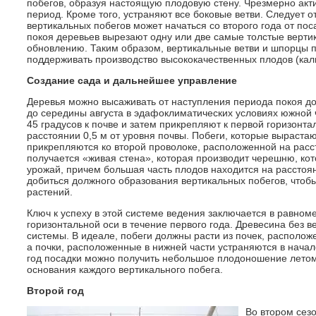
побегов, образуя настоящую плодовую стену. Чрезмерно акт
период. Кроме того, устраняют все боковые ветви. Следует 
вертикальных побегов может начаться со второго года от поса
покоя деревьев вырезают одну или две самые толстые вертика
обновлению. Таким образом, вертикальные ветви и шпорцы п
поддерживать производство высококачественных плодов (кали
Создание сада и дальнейшее управление
Деревья можно высаживать от наступления периода покоя до 
до середины августа в эдафоклиматических условиях южной 
45 градусов к почве и затем прикрепляют к первой горизонт
расстоянии 0,5 м от уровня почвы. Побеги, которые выраста
прикрепляются ко второй проволоке, расположенной на расст
получается «живая стена», которая производит черешню, кот
урожай, причем большая часть плодов находится на расстоян
добиться должного образования вертикальных побегов, что
растений.
Ключ к успеху в этой системе ведения заключается в равно
горизонтальной оси в течение первого года. Древесина без 
системы. В идеале, побеги должны расти из почек, располож
а почки, расположенные в нижней части устраняются в начал
год посадки можно получить небольшое плодоношение летом в
основания каждого вертикального побега.
Второй год
Во втором сез