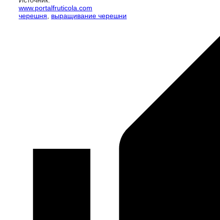
Источник:
www.portalfruticola.com
черешня
,
выращивание черешни