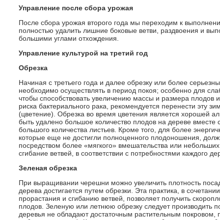
Управление после сбора урожая
После сбора урожая второго года мы переходим к выполнени
полностью удалить лишние боковые ветви, раздвоения и вып
большими углами отхождения.
Управление культурой на третий год
Обрезка
Начиная с третьего года и далее обрезку или более серьез
необходимо осуществлять в период покоя; особенно для слаб
чтобы способствовать увеличению массы и размера плодов и 
риска бактериального рака, рекомендуется перенести эту зи
(цветение). Обрезка во время цветения является хорошей ал
быть удалено большое количество плодов на дереве вместе 
большого количества листьев. Кроме того, для более энергичн
которые еще не достигли полноценного плодоношения, долж
посредством более «мягкого» вмешательства или небольших 
сгибание ветвей, в соответствии с потребностями каждого де
Зеленая обрезка
При выращивании черешни можно увеличить плотность посад
дерева достигается путем обрезки. Эта практика, в сочетан
прорастания и сгибанию ветвей, позволяет получить скоропл
плодов. Зеленую или летнюю обрезку следует производить по
деревья не обладают достаточным растительным покровом, п