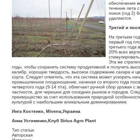
обеспечения в
течение лета 
покоя (год 2) 
удаляются.
Третий и пос
На третьем го
первый год пл
третьего года 
20% всех верт
стимулировать
Эта же страте
годы, чтобы сохранить систему продуктивной и получить выс
калибр, хорошую твердость, высокое содержание сахара и цв
сорта. Следует отметить, что эта система может ускорить н
промышленное плодоношение, начиная со второго года посад
четвертого года (9-14 т/га), облегчает ручной сбор урожая с 
частности, для черешни для соседних рынков и городов. След
преимущество за счет использования природной особенности
культурой с наибольшим апикальным доминированием.
Инга Костенко, Mivena,Украина
Анна Устименко,Клуб
Sirius Agro Plant
Тип статьи:
Авторская