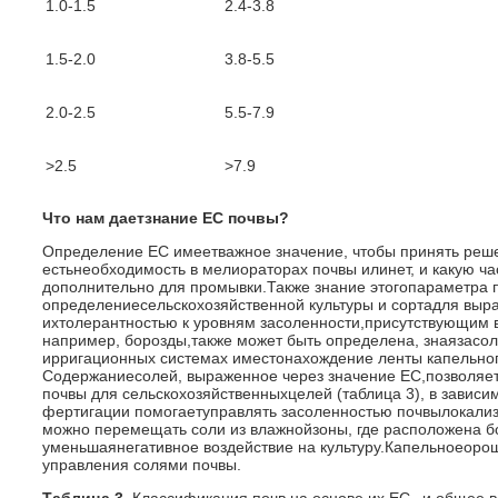
1.0-1.5
2.4-3.8
1.5-2.0
3.8-5.5
2.0-2.5
5.5-7.9
>2.5
>7.9
Что нам даетзнание ЕС почвы?
Определение ЕС имеетважное значение, чтобы принять реш
естьнеобходимость в мелиораторах почвы илинет, и какую ч
дополнительно для промывки.Также знание этогопараметра 
определениесельскохозяйственной культуры и сортадля выра
ихтолерантностью к уровням засоленности,присутствующим 
например, борозды,также может быть определена, знаязасол
ирригационных системах иместонахождение ленты капельног
Содержаниесолей, выраженное через значение ЕС,позволяе
почвы для сельскохозяйственныхцелей (таблица 3), в завис
фертигации помогаетуправлять засоленностью почвылокализо
можно перемещать соли из влажнойзоны, где расположена б
уменьшаянегативное воздействие на культуру.Капельноеоро
управления солями почвы.
Таблица 3.
Классификация почв на основе их EC
и общее в