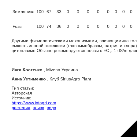
Земляника
100
67
33
0
0
0
0
0
0
0
0
Розы
100
74
36
0
0
0
0
0
0
0
0
Другими физиологическими механизмами, влияющимина толер
емкость ионной эксклюзии (главнымобразом, натрия и хлора
цитоплазме.Обычно рекомендуются почвы с EC
1 dS/m дляп
е
Инга Костенко
, Mivena Украина
Анна Устименко
, Клуб SiriusAgro Plant
Тип статьи:
Авторская
Источник:
https://www.intagri.com
растения
,
почва
,
вода