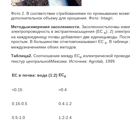
Фото 2. В соответствии стребованиями по промыванию може
дополнительнок объему для орошения. Фото: Intagri.
Методыизмерения засоленности.
Засоленностьпочвы изме
электропроводность в экстрактенасыщения (ЕС
); 2) электр
е
на каждуюединицу почвы добавляют две единицыводы. Посл
простым. В большинстве отчетовпоказывают ЕС
. В таблице
е
междузначениями обоих методов.
Таблица2.
Соотношение между ЕС
иэлектрической проводим
е
текстур центральнойМексики. Источник: Agrolab, 1999.
ЕС
ЕС в почва: вода (1:2)
е
<0.15
<0.4
0.15-0.5
0.4-1.2
0.5-1.0
1.2-2.4