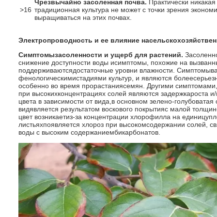
Чрезвычайно засоленная почва.
Практически никакая
>16
традиционная культура не может с точки зрения эконом
выращиваться на этих почвах.
Электропроводность и ее влияние насельскохозяйстве
Симптомызасоленности и ущерб для растений.
Засоленн
снижение доступности воды исимптомы, похожие на вызванны
поддерживаютсядостаточные уровни влажности. Симптомыва
фенологическимистадиями культур, и являются болеесерьез
особенно во время прорастаниясемян. Другими симптомами,
при высокихконцентрациях солей являются задержкароста и
цвета в зависимости от вида,в основном зелено-голубоватая
видявляется результатом воскового покрытияс малой толщин
цвет возникаетиз-за концентрации хлорофилла на единицупл
листьяхпоявляется хлороз при высокомсодержании солей, с
воды с высоким содержаниембикарбонатов.