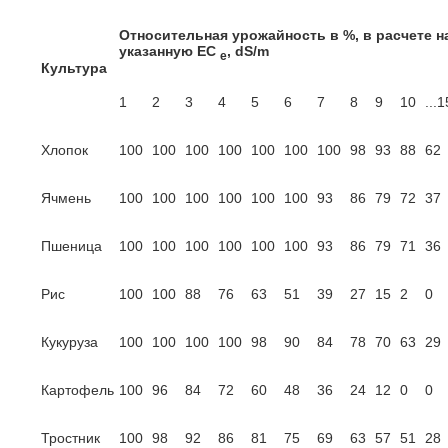
Относительная урожайность в %, в расчете н
указанную EC
, dS/m
е
Культура
1
2
3
4
5
6
7
8
9
10
...1
Хлопок
100
100
100
100
100
100
100
98
93
88
62
Ячмень
100
100
100
100
100
100
93
86
79
72
37
Пшеница
100
100
100
100
100
100
93
86
79
71
36
Рис
100
100
88
76
63
51
39
27
15
2
0
Кукуруза
100
100
100
100
98
90
84
78
70
63
29
Картофель
100
96
84
72
60
48
36
24
12
0
0
Тростник
100
98
92
86
81
75
69
63
57
51
28