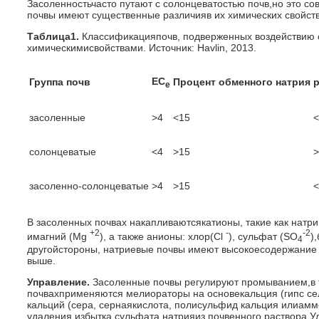
Засоленностьчасто путают с солонцеватостью почв,но это с
почвы имеют существенные различияв их химических свойства
Таблица1.
Классификацияпочв, подверженных воздействию с
химическимисвойствами. Источник: Havlin, 2013.
ЕС
Группа почв
Процент обменного натрия
е
засоленные
>4
<15
<
солонцеватые
<4
>15
>
засоленно-солонцеватые
>4
>15
<
В засоленных почвах накапливаютсякатионы, такие как натр
+2
-
-2
имагний (Mg
), а также анионы: хлор(Cl
), сульфат (SO
)
4
другойстороны, натриевые почвы имеют высокоесодержание 
выше.
Управление.
Засоленные почвы регулируют промыванием,в т
почвахприменяются мелиораторы на основекальция (гипс 
кальций (сера, сернаякислота, полисульфид кальция илиа
удаления избытка сульфата натрияиз почвенного раствора.У