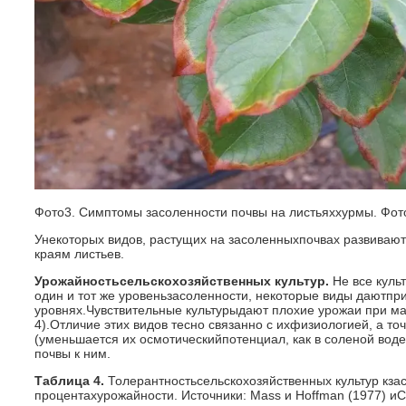
Фото3. Симптомы засоленности почвы на листьяххурмы. Фото
Унекоторых видов, растущих на засоленныхпочвах развиваютс
краям листьев.
Урожайностьсельскохозяйственных культур.
Не все куль
один и тот же уровеньзасоленности, некоторые виды даютп
уровнях.Чувствительные культурыдают плохие урожаи при м
4).Отличие этих видов тесно связанно с ихфизиологией, а то
(уменьшается их осмотическийпотенциал, как в соленой вод
почвы к ним.
Таблица 4.
Толерантностьсельскохозяйственных культур кза
процентахурожайности. Источники: Mass и Hoffman (1977) иCa