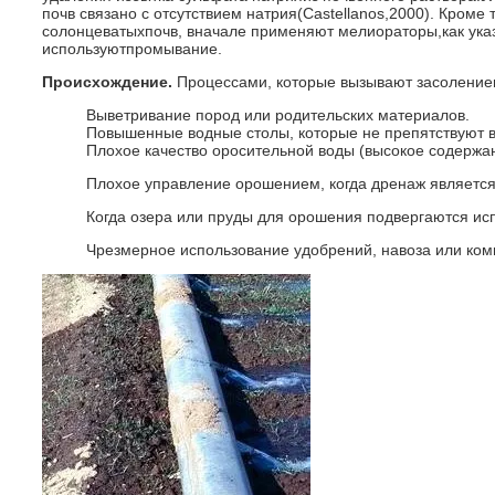
почв связано с отсутствием натрия(Castellanos,2000). Кроме т
солонцеватыхпочв, вначале применяют мелиораторы,как ука
используютпромывание.
Происхождение.
Процессами, которые вызывают засолениеп
Выветривание пород или родительских материалов.
Повышенные водные столы, которые не препятствуют
Плохое качество оросительной воды (высокое содержан
Плохое управление орошением, когда дренаж является
Когда озера или пруды для орошения подвергаются ис
Чрезмерное использование удобрений, навоза или ком