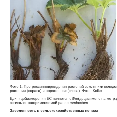
Фото 1. Прогрессияповреждения растений земляники вследс
растения (справа) и пораженные(слева). Фото: Koike.
Единицейизмерения EC является dS/m(децисименс на метр,
эквивалентнаприменяемой ранее mmhos/cm.
Засоленность в сельскохозяйственных почвах