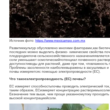
Источник фото:
https://www.mexicampo.com.mx
Развитиекультур обусловлено многими факторами,как биотич
последних можно выделить физико- химические свойства по
плодородиепочв сельскохозяйственного назначенияявляется
соли уменьшают осмотическийпотенциал почвенного раство
доступностиводы для растений, даже при том, чтовлажность
Проблемы засоленности наиболеевыражены в засушливых и 
почвы измеряетсяс помощью электропроводности (EC).
Что такоеэлектропроводность (EC) почвы?
EC измеряет способностьпочвы проводить электрический ток,
таким образом, ЕСизмеряет концентрацию растворимыхсолей
Еезначение тем выше, чем проще указанномутоку проходить 
высокой концентрациейсоли.