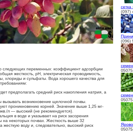
сетка
(097) 
Прини
(096)
семен
 о следующих переменных: коэффициент адсорбции
05075
 общая жесткость, pH, электрическая проводимость,
ты, хлориды и сульфаты. Вода хорошего качества для
требованиям:
дет предполагать средний риск накопления натрия, а
семен
05075
ы вызывать возникновение щелочной почвы.
уют проникновению корней. Значение выше 1,25 мг-
-экв./л — высокий (не рекомендуется).
альция в воде и указывает на риск засорения
ы на некоторых почвах. Жесткость выше 32
Ярово
а жесткую воду и, следовательно, высокий риск
05075