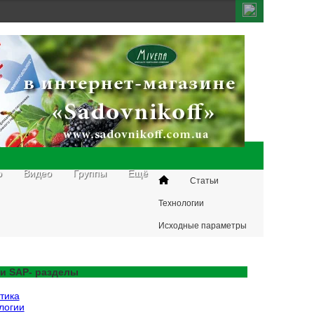
о
Видео
Группы
Ещё
Статьи
Технологии
Исходные параметры
для плантации
фисташки. Часть 3.
и SAP- разделы
Вода для орошения
тика
логии