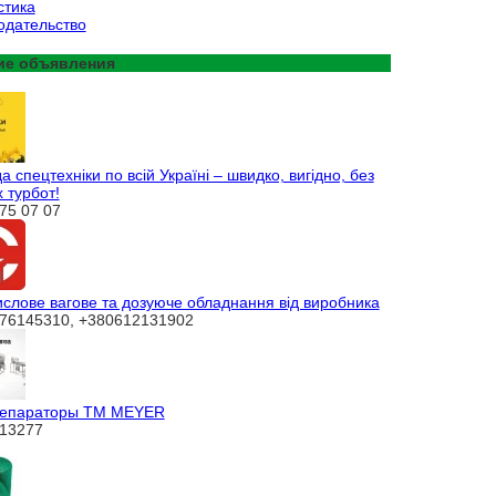
стика
одательство
ие объявления
 спецтехніки по всій Україні – швидко, вигідно, без
 турбот!
75 07 07
слове вагове та дозуюче обладнання від виробника
76145310, +380612131902
епараторы ТМ MEYER
13277