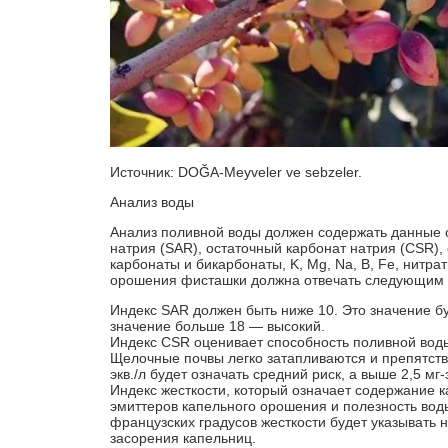
Источник: DOĞA-Meyveler ve sebzeler.
Анализ воды
Анализ поливной воды должен содержать данные
натрия (SAR), остаточный карбонат натрия (CSR),
карбонаты и бикарбонаты, K, Mg, Na, B, Fe, нитра
орошения фисташки должна отвечать следующим 
Индекс SAR должен быть ниже 10. Это значение бу
значение больше 18 — высокий.
Индекс CSR оценивает способность поливной вод
Щелочные почвы легко затапливаются и препятств
экв./л будет означать средний риск, а выше 2,5 мг
Индекс жесткости, который означает содержание к
эмиттеров капельного орошения и полезность вод
французских градусов жесткости будет указывать н
засорения капельниц.