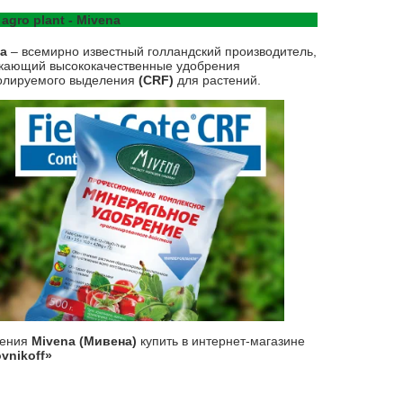
 agro plant - Mivena
na
– всемирно известный голландский производитель,
кающий высококачественные удобрения
олируемого выделения
(CRF)
для растений.
рения
Mivena (Мивена)
купить в интернет-магазине
vnikoff»