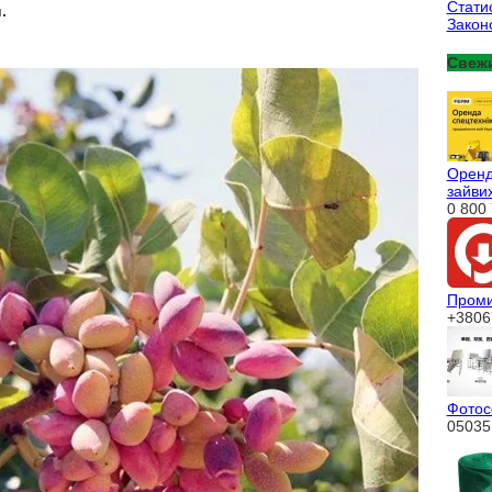
Стати
.
Закон
Свеж
Оренда
зайвих
0 800 
Проми
+3806
Фотос
05035