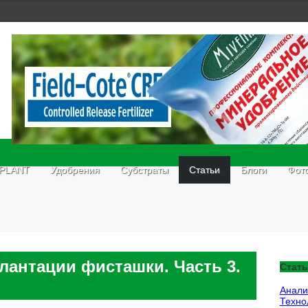
 PLANT
Удобрения
Субстраты
Статьи
Блоги
Фот
антации фисташки. Часть 3.
Стать
Анали
Техно