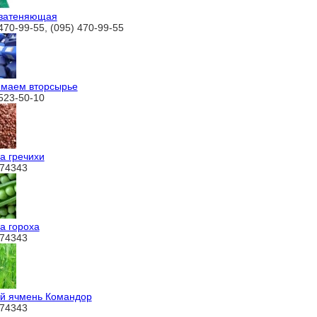
 затеняющая
470-99-55, (095) 470-99-55
маем вторсырье
 523-50-10
а гречихи
74343
а гороха
74343
й ячмень Командор
74343