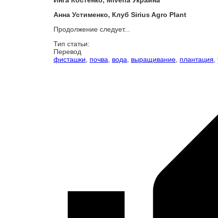
Инга Костенко, Mivena Украина
Анна Устименко, Клуб Sirius Agro Plant
Продолжение следует...
Тип статьи:
Перевод
фисташки
,
почва
,
вода
,
выращивание
,
плантация
,