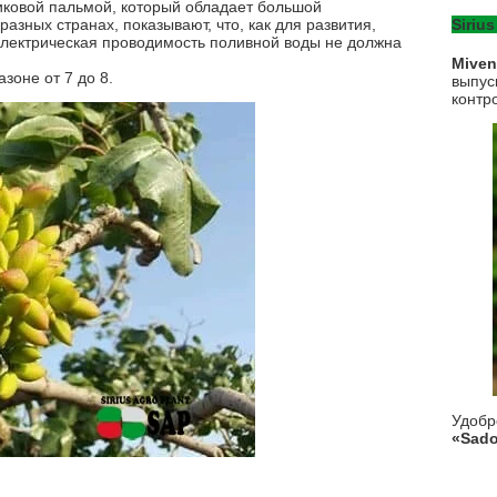
иковой пальмой, который обладает большой
азных странах, показывают, что, как для развития,
Sirius
электрическая проводимость поливной воды не должна
Mive
зоне от 7 до 8.
выпус
контр
Удоб
«Sado