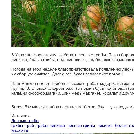
В Украине скоро начнут собирать лесные грибы. Пока сбор о
лисички, белые грибы, подосиновики , подберезовики,маслят
Погода на этой неделе благоприятствовала появлению лесных
их сбор увеличится. Далее все будет зависеть от погоды.
Напомним,о пользе грибов: в свежих грибах содержатся жир
группы В, а также аскорбиновая (витамин С), никотиновая (ви
кальций,фосфор,магний,цинк,медь,марганец,кобальт и други
Более 5% массы грибов составляют белки, 3% — углеводы и
Источник:
Лесные грибы
грибы
,
гриб
,
грибы лисички
,
лесные грибы
,
лисички
,
белые гр
маслята