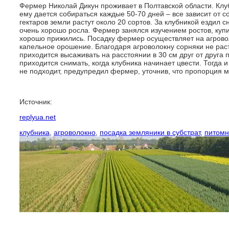
Фермер Николай Дикун проживает в Полтавской области. Клу
ему дается собираться каждые 50-70 дней – все зависит от со
гектаров земли растут около 20 сортов. За клубникой ездил с
очень хорошо росла. Фермер занялся изучением ростов, купи
хорошо прижились. Посадку фермер осуществляет на агрово
капельное орошение. Благодаря агроволокну сорняки не раст
приходится высаживать на расстоянии в 30 см друг от друга
приходится снимать, когда клубника начинает цвести. Тогда 
не подходит, предупредил фермер, уточнив, что пропорция мо
Источник:
replyua.net
клубника
,
агроволокно
,
посадка земляники в субстрат
,
питомн