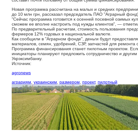
составит почти половину от общей суммы финансирования.
Новая программа рассчитана на малых и средних предприним
до 10 млн грн, рассказал председатель ПАО "Аграрный фонд
"Сейчас программа готовится к осенней посевной озимых кул
сможем ее вполне настроить под нужды клиентов", — отмети
По предварительный расчетам, стоимость пользования пред
фермеров 12% годовых в национальной валюте.
Как сообщили в "Аграрном фонде", деньги будут предоставл
материалов, семян, удобрений, СЗР, запчастей для ремонта с
Программа финансирования станет пилотным проектом. Если
инициаторы планируют предложить сотрудничество и другим 
Укрэксимбанку.
Источник:
agronews
аграриям
,
украинским
,
размером
,
проект
,
пилотный