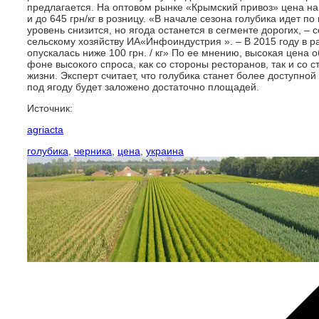
предлагается. На оптовом рынке «Крымский привоз» цена на г
и до 645 грн/кг в розницу. «В начале сезона голубика идет п
уровень снизится, но ягода останется в сегменте дорогих, –
сельскому хозяйству ИА«Инфоиндустрия ». – В 2015 году в ра
опускалась ниже 100 грн. / кг» По ее мнению, высокая цен
фоне высокого спроса, как со стороны ресторанов, так и со
жизни. Эксперт считает, что голубика станет более доступной 
под ягоду будет заложено достаточно площадей.
Источник:
agriacta
голубика
,
черника
,
цена
,
украина