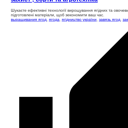
Шукаєте ефективні технології вирощування ягідних та овочев
підготовлені матеріали, щоб зекономити ваш час.
выращивания ягод
,
ягода
,
ягідництво україни
,
завязь ягод
,
за