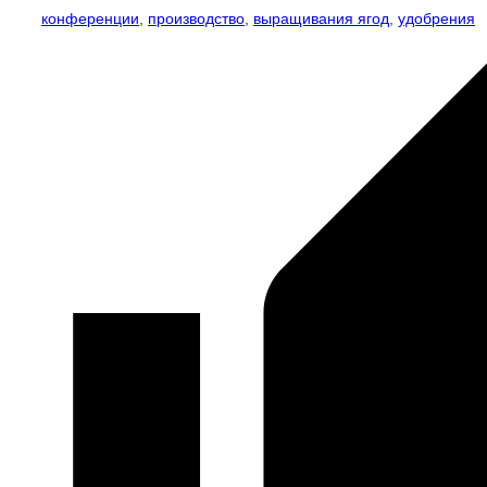
конференции
,
производство
,
выращивания ягод
,
удобрения