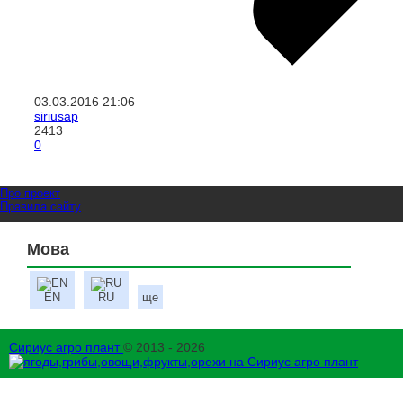
03.03.2016
21:06
siriusap
2413
0
Про проект
Правила сайту
Мова
EN
RU
ще
Сириус агро плант
© 2013 - 2026