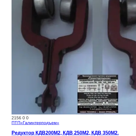
2156
0
0
ПТП«Галинтерподъем»
Редуктор КДВ200М2, КДВ 250М2, КДВ 350М2.