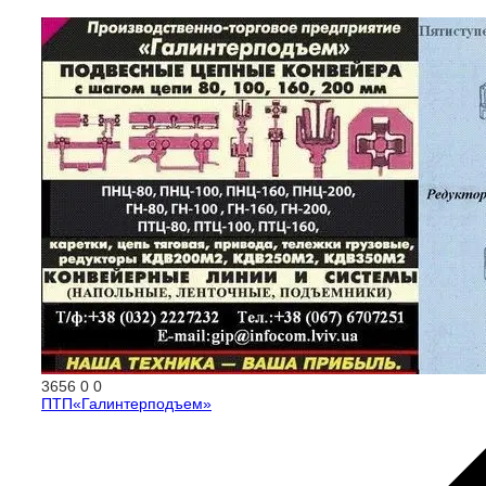
3656
0
0
ПТП«Галинтерподъем»