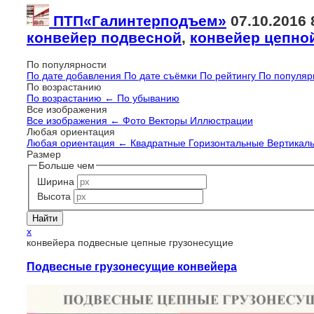
ПТП«Галинтерподъем»
07.10.2016
конвейер подвесной
,
конвейер цепной
По популярности
По дате добавления
По дате съёмки
По рейтингу
По популяр
По возрастанию
По возрастанию
←
По убыванию
Все изображения
Все изображения
←
Фото
Векторы
Иллюстрации
Любая ориентация
Любая ориентация
←
Квадратные
Горизонтальные
Вертикал
Размер
Больше чем
Ширина
Высота
x
конвейера подвесные цепные грузонесущие
Подвесные грузонесущие конвейера