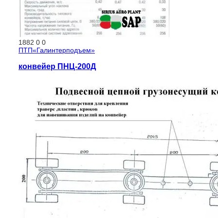
1882
0
0
ПТП«Галинтерподъем»
конвейер ПНЦ-200Д