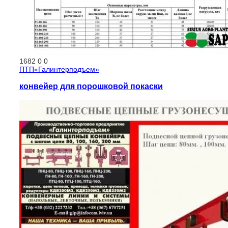
1682
0
0
ПТП«Галинтерподъем»
конвейер для порошковой покаски