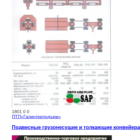
1801
0
0
ПТП«Галинтерподъем»
Подвесные грузонесущие и толкающие конвейера