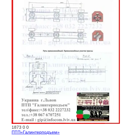
1873
0
0
ПТП«Галинтерподъем»