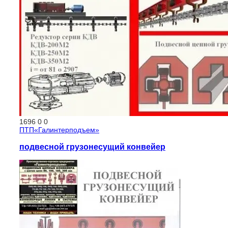
1696
0
0
ПТП«Галинтерподъем»
подвесной грузонесущий конвейер