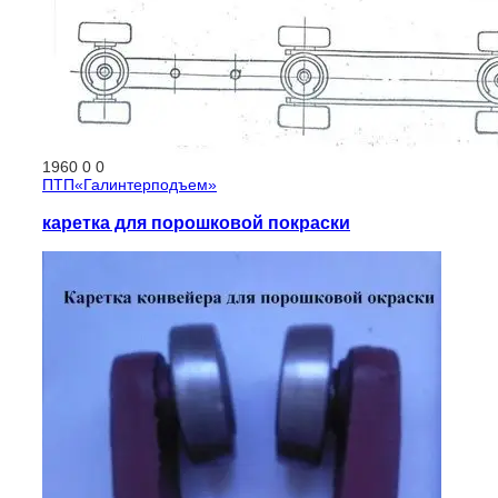
1960
0
0
ПТП«Галинтерподъем»
каретка для порошковой покраски