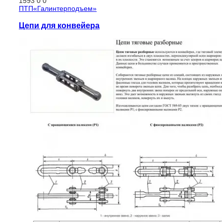
1593
0
0
ПТП«Галинтерподъем»
Цепи для конвейера