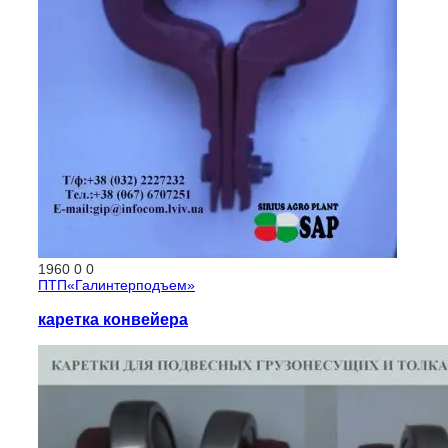
1960
0
0
ПТП«Галинтерподъем»
каретка конвейера