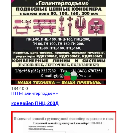
1842
0
0
ПТП«Галинтерподъем»
конвейер ПНЦ-200Д