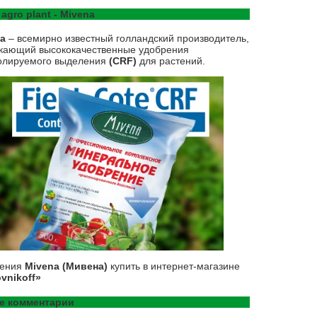
 agro plant - Mivena
na
– всемирно известный голландский производитель,
кающий высококачественные удобрения
олируемого выделения
(CRF)
для растений.
рения
Mivena (Мивена)
купить в интернет-магазине
vnikoff»
е комментарии