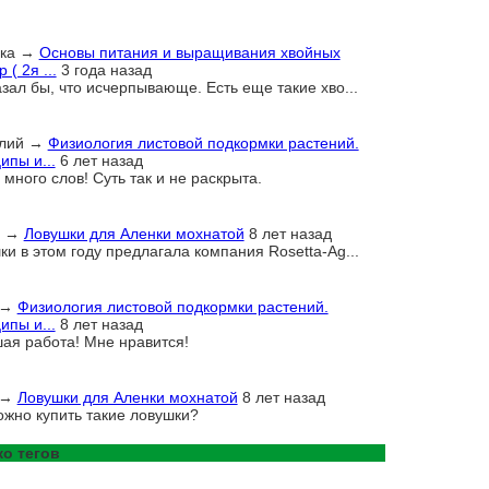
ка
→
Основы питания и выращивания хвойных
 ( 2я ...
3 года назад
азал бы, что исчерпывающе. Есть еще такие хво...
лий
→
Физиология листовой подкормки растений.
ипы и...
6 лет назад
много слов! Суть так и не раскрыта.
→
Ловушки для Аленки мохнатой
8 лет назад
ки в этом году предлагала компания Rosetta-Ag...
→
Физиология листовой подкормки растений.
ипы и...
8 лет назад
ая работа! Мне нравится!
→
Ловушки для Аленки мохнатой
8 лет назад
ожно купить такие ловушки?
о тегов