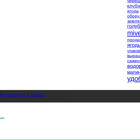
чере
клубн
ягода
обору
земля
голуб
miv
прод
ягод
упаков
выращ
саже
водо
мали
удо
р доступні і в Україні
ої малини
ивлення, захист , сорти та