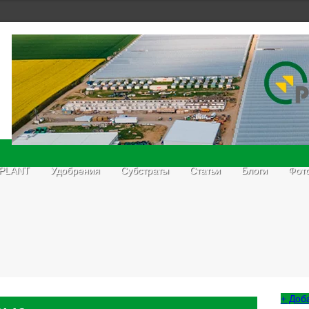
 PLANT
Удобрения
Субстраты
Статьи
Блоги
Фот
+ Доб