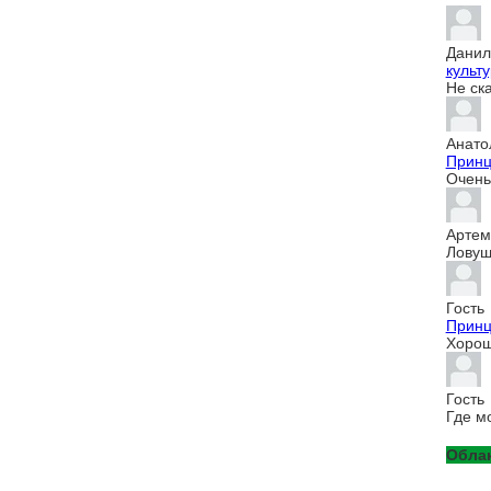
Данил
культур
Не ск
Анато
Принц
Очень 
Артем
Ловуш
Гость
Принц
Хорош
Гость
Где м
Облак