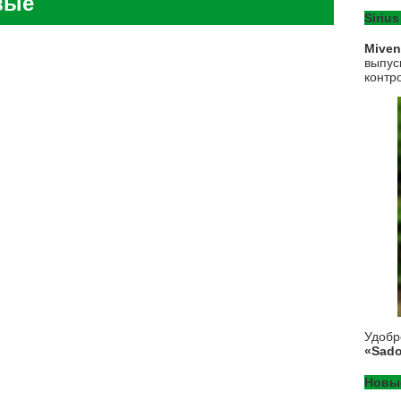
вые
Sirius
Mive
выпус
контр
Удоб
«Sado
Новы