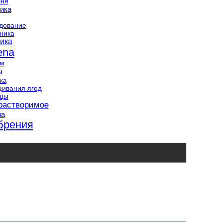
шня
ика
дование
ника
ика
ena
ам
ы
ка
ивания ягод
нцы
растворимое
на
брения