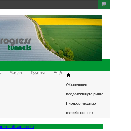
о
Видео
Группы
Ещё
Объявления
плодоовощного рынка
Саженцы
Плодово-ягодные
саженцы
Крыжовник
авить объявление