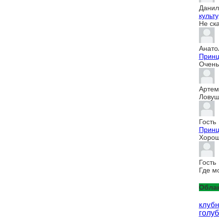
Данил
культур
Не ск
Анато
Принц
Очень 
Артем
Ловуш
Гость
Принц
Хорош
Гость
Где м
Облак
клубн
голуб