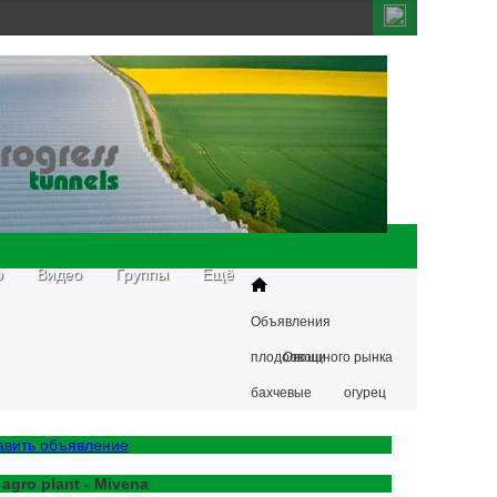
о
Видео
Группы
Ещё
Объявления
плодоовощного рынка
Овощи
бахчевые
огурец
авить объявление
 agro plant - Mivena