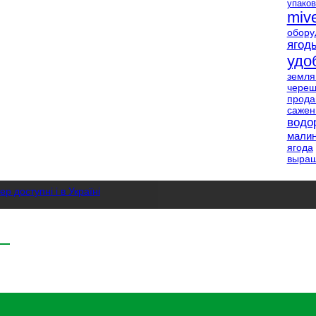
упаков
miv
обору
ягод
удо
земля
чере
прод
саже
водо
мали
ягода
выращ
р доступні і в Україні
ої малини
ивлення, захист , сорти та