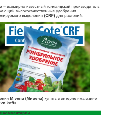
na
– всемирно известный голландский производитель,
кающий высококачественные удобрения
олируемого выделения
(CRF)
для растений.
рения
Mivena (Мивена)
купить в интернет-магазине
vnikoff»
е комментарии