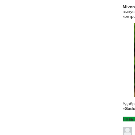
Mive
выпус
контр
Удоб
«Sado
Новы