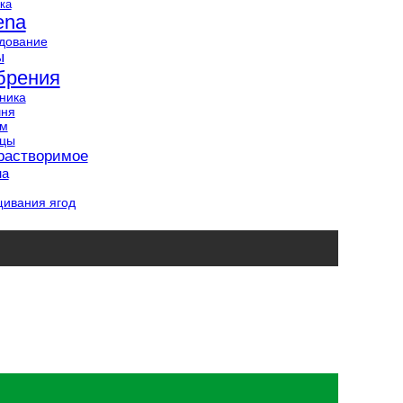
ка
ena
дование
ы
брения
ника
шня
ам
нцы
растворимое
на
ивания ягод