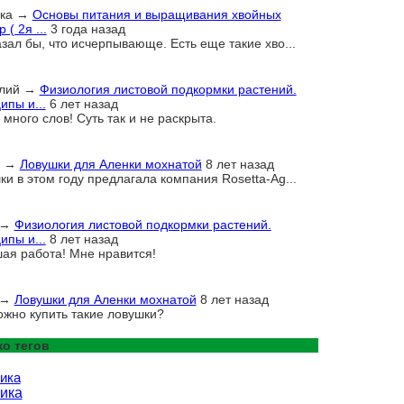
ка
→
Основы питания и выращивания хвойных
 ( 2я ...
3 года назад
азал бы, что исчерпывающе. Есть еще такие хво...
лий
→
Физиология листовой подкормки растений.
ипы и...
6 лет назад
много слов! Суть так и не раскрыта.
→
Ловушки для Аленки мохнатой
8 лет назад
ки в этом году предлагала компания Rosetta-Ag...
→
Физиология листовой подкормки растений.
ипы и...
8 лет назад
ая работа! Мне нравится!
→
Ловушки для Аленки мохнатой
8 лет назад
ожно купить такие ловушки?
о тегов
ика
ика