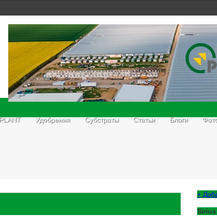
 PLANT
Удобрения
Субстраты
Статьи
Блоги
Фот
+ Доб
Sirius