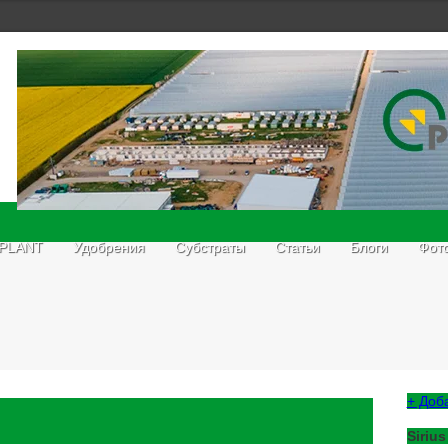
 PLANT
Удобрения
Субстраты
Статьи
Блоги
Фот
+ Доб
Sirius