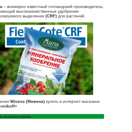
na
– всемирно известный голландский производитель,
кающий высококачественные удобрения
олируемого выделения
(CRF)
для растений.
рения
Mivena (Мивена)
купить в интернет-магазине
vnikoff»
е комментарии