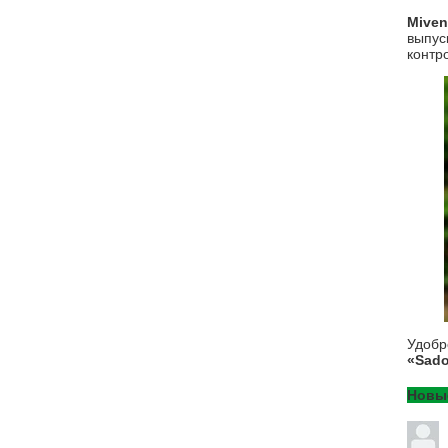
Mive
выпус
контр
Удоб
«Sado
Новы