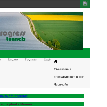
о
Видео
Группы
Ещё
Объявления
плодоовощного рынка
Фрукты
Черимойя
авить объявление
 agro plant - Mivena