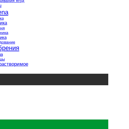
ивания ягод
ы
ena
ка
ика
шня
ника
ика
дование
брения
на
нцы
растворимое