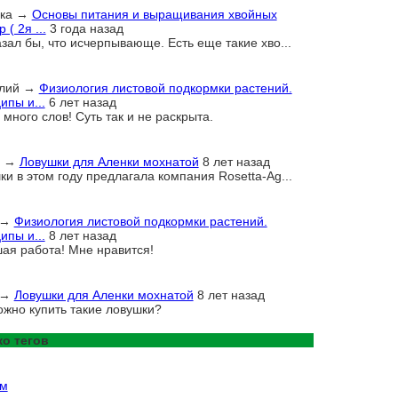
ка
→
Основы питания и выращивания хвойных
 ( 2я ...
3 года назад
азал бы, что исчерпывающе. Есть еще такие хво...
лий
→
Физиология листовой подкормки растений.
ипы и...
6 лет назад
много слов! Суть так и не раскрыта.
→
Ловушки для Аленки мохнатой
8 лет назад
ки в этом году предлагала компания Rosetta-Ag...
→
Физиология листовой подкормки растений.
ипы и...
8 лет назад
ая работа! Мне нравится!
→
Ловушки для Аленки мохнатой
8 лет назад
ожно купить такие ловушки?
о тегов
ам