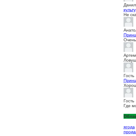
Данил
культур
Не ск
Анато
Принц
Очень 
Артем
Ловуш
Гость
Принц
Хорош
Гость
Где м
Облак
ягода
прод