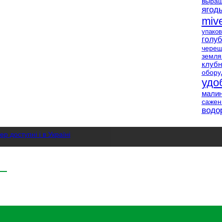
выращ
ягод
miv
упаков
голуб
чере
земля
клубн
обору
удо
мали
саже
водо
р доступні і в Україні
ої малини
ивлення, захист , сорти та