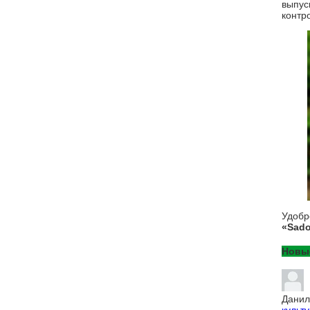
выпус
контр
Удоб
«Sado
Новы
Данил