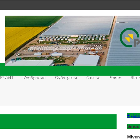
 PLANT
Удобрения
Субстраты
Статьи
Блоги
Фот
+ Доб
Sirius
Mive