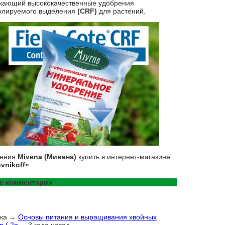
кающий высококачественные удобрения
олируемого выделения
(CRF)
для растений.
рения
Mivena (Мивена)
купить в интернет-магазине
vnikoff»
е комментарии
ка
→
Основы питания и выращивания хвойных