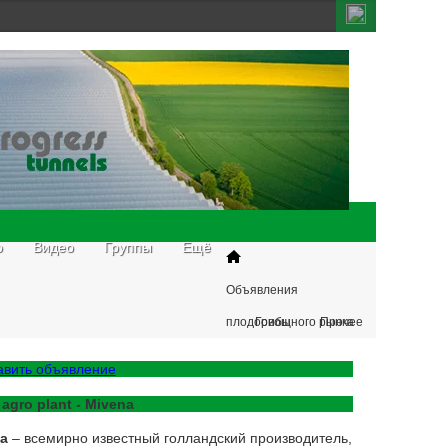
о
Видео
Группы
Ещё
Объявления
плодоовощного рынка
Грибы
Прочее
авить объявление
 agro plant - Mivena
na
– всемирно известный голландский производитель,