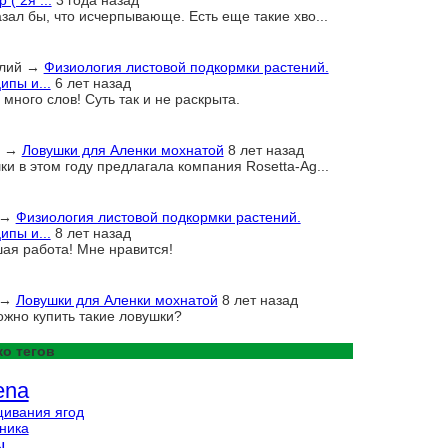
 ( 2я ...
3 года назад
азал бы, что исчерпывающе. Есть еще такие хво...
лий
→
Физиология листовой подкормки растений.
ипы и...
6 лет назад
много слов! Суть так и не раскрыта.
→
Ловушки для Аленки мохнатой
8 лет назад
ки в этом году предлагала компания Rosetta-Ag...
→
Физиология листовой подкормки растений.
ипы и...
8 лет назад
ая работа! Мне нравится!
→
Ловушки для Аленки мохнатой
8 лет назад
ожно купить такие ловушки?
о тегов
ena
ивания ягод
ника
ы