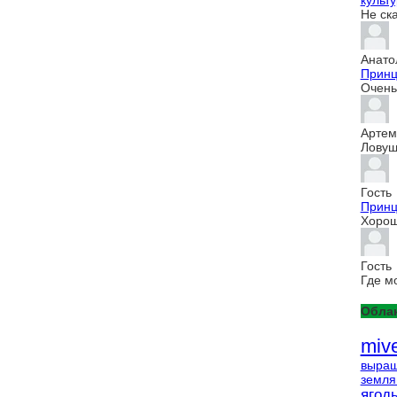
культур
Не ск
Анато
Принц
Очень 
Артем
Ловуш
Гость
Принц
Хорош
Гость
Где м
Облак
miv
выращ
земля
ягод