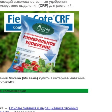
кающий высококачественные удобрения
олируемого выделения
(CRF)
для растений.
рения
Mivena (Мивена)
купить в интернет-магазине
vnikoff»
е комментарии
ка
→
Основы питания и выращивания хвойных