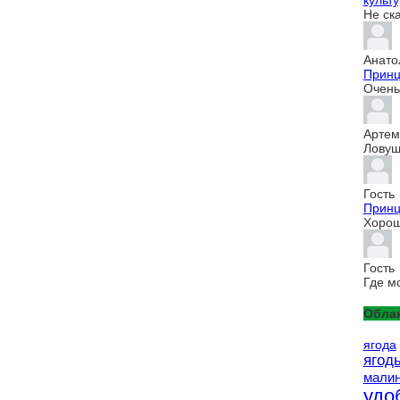
культур
Не ск
Анато
Принц
Очень 
Артем
Ловуш
Гость
Принц
Хорош
Гость
Где м
Облак
ягода
ягод
мали
удо