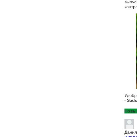
выпус
контр
Удоб
«Sado
Новы
Данил