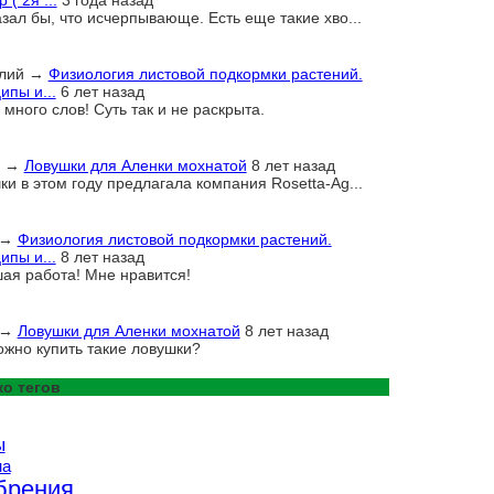
 ( 2я ...
3 года назад
азал бы, что исчерпывающе. Есть еще такие хво...
лий
→
Физиология листовой подкормки растений.
ипы и...
6 лет назад
много слов! Суть так и не раскрыта.
→
Ловушки для Аленки мохнатой
8 лет назад
ки в этом году предлагала компания Rosetta-Ag...
→
Физиология листовой подкормки растений.
ипы и...
8 лет назад
ая работа! Мне нравится!
→
Ловушки для Аленки мохнатой
8 лет назад
ожно купить такие ловушки?
о тегов
ы
на
брения