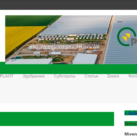
 PLANT
Удобрения
Субстраты
Статьи
Блоги
Фот
+ Доб
Sirius
Mive