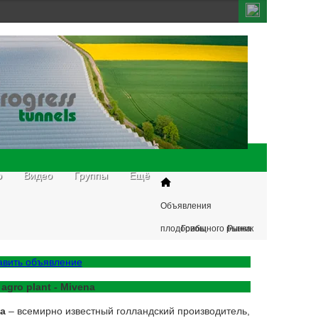
о
Видео
Группы
Ещё
Объявления
плодоовощного рынка
Грибы
Рыжик
авить объявление
 agro plant - Mivena
na
– всемирно известный голландский производитель,