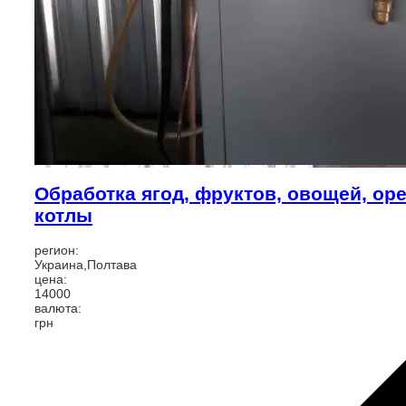
Обработка ягод, фруктов, овощей, оре
котлы
регион:
Украина,Полтава
цена:
14000
валюта:
грн