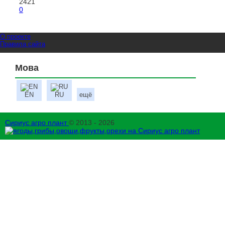
2421
0
О проекте
Правила сайта
Мова
EN
RU
ещё
Сириус агро плант
© 2013 - 2026