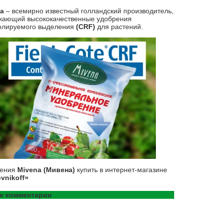
na
– всемирно известный голландский производитель,
кающий высококачественные удобрения
олируемого выделения
(CRF)
для растений.
рения
Mivena (Мивена)
купить в интернет-магазине
vnikoff»
е комментарии