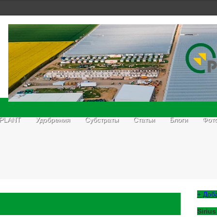
 PLANT
Удобрения
Субстраты
Статьи
Блоги
Фот
+ Доб
Sirius