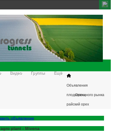
о
Видео
Группы
Ещё
Объявления
плодоовощного рынка
Орехи
райский орех
авить объявление
 agro plant - Mivena