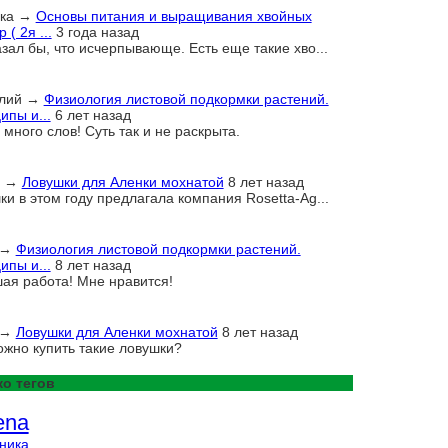
ка
→
Основы питания и выращивания хвойных
 ( 2я ...
3 года назад
азал бы, что исчерпывающе. Есть еще такие хво...
лий
→
Физиология листовой подкормки растений.
ипы и...
6 лет назад
много слов! Суть так и не раскрыта.
→
Ловушки для Аленки мохнатой
8 лет назад
ки в этом году предлагала компания Rosetta-Ag...
→
Физиология листовой подкормки растений.
ипы и...
8 лет назад
ая работа! Мне нравится!
→
Ловушки для Аленки мохнатой
8 лет назад
ожно купить такие ловушки?
о тегов
ena
ника