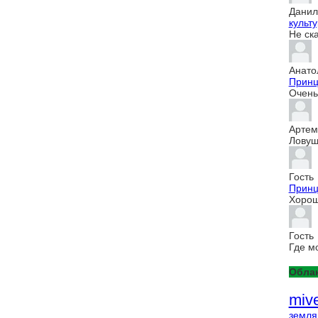
Данил
культур
Не ск
Анато
Принц
Очень 
Артем
Ловуш
Гость
Принц
Хорош
Гость
Где м
Облак
miv
земля