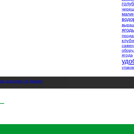
голуб
чере
мали
водо
выращ
ягод
прод
клубн
саже
обору
ягода
удо
упаков
р доступні і в Україні
ої малини
ивлення, захист , сорти та