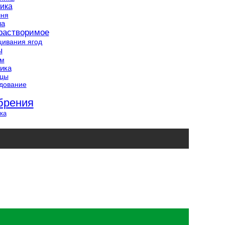
ика
шня
на
растворимое
ивания ягод
ы
ам
ика
нцы
дование
брения
ка