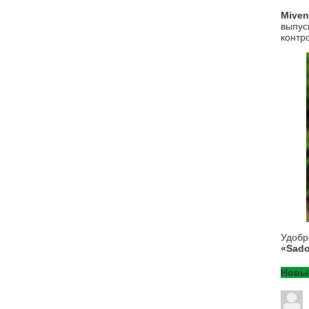
Mive
выпус
контр
Удоб
«Sado
Новы