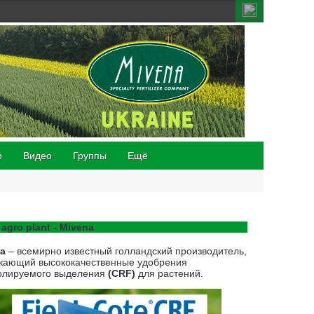
о
Видео
Группы
Ещё
 agro plant - Mivena
na
– всемирно известный голландский производитель,
кающий высококачественные удобрения
олируемого выделения
(CRF)
для растений.