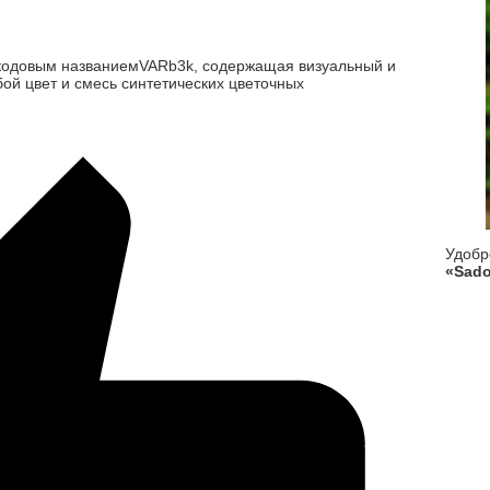
 кодовым названиемVARb3k, содержащая визуальный и
ой цвет и смесь синтетических цветочных
Удоб
«Sado