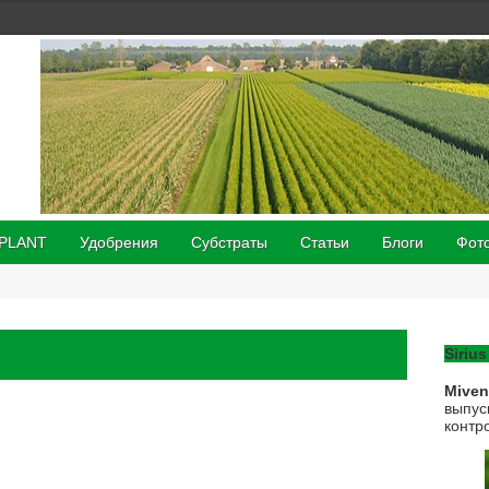
 PLANT
Удобрения
Субстраты
Статьи
Блоги
Фот
Sirius
Mive
выпус
контр