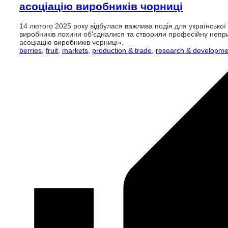
асоціацію виробників чорниці
14 лютого 2025 року відбулася важлива подія для української 
виробників лохини об'єдналися та створили професійну непри
асоціацію виробників чорниці».
berries
,
fruit
,
markets
,
production & trade
,
research & developme