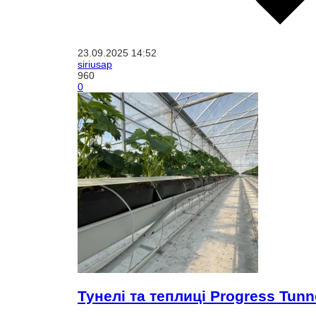
23.09.2025
14:52
siriusap
960
0
Тунелі та теплиці Progress Tunne