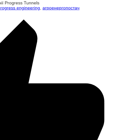
ії Progress Tunnels
rogress engineering
,
агроенергопостач