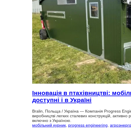
Інновація в птахівництві: мобі
доступні і в Україні
Bralin, Польща / Україна — Компанія Progress Engi
виробництві легких сталевих конструкцій, активно
включно з Україною.
мобільний курник
,
progress engineering
,
агроэнерг