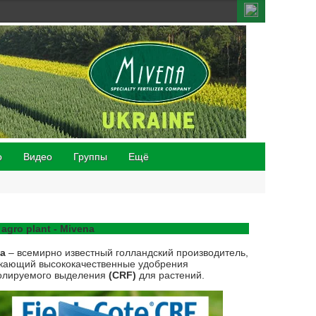
о
Видео
Группы
Ещё
 agro plant - Mivena
na
– всемирно известный голландский производитель,
кающий высококачественные удобрения
олируемого выделения
(CRF)
для растений.