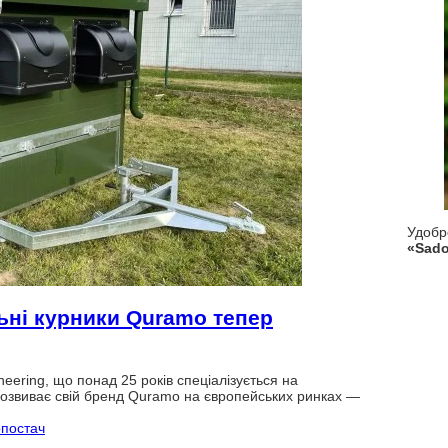
Удоб
«Sado
льні курники Quramo тепер
neering, що понад 25 років спеціалізується на
 розвиває свій бренд Quramo на європейських ринках —
опостач