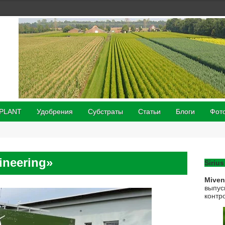
 PLANT
Удобрения
Субстраты
Статьи
Блоги
Фот
ineering»
Sirius
Mive
выпус
контр