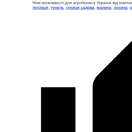
Нові можливості для агробізнесу України від компан
теплиця
,
тунель
,
суниця садова
,
малина
,
лохина
,
p