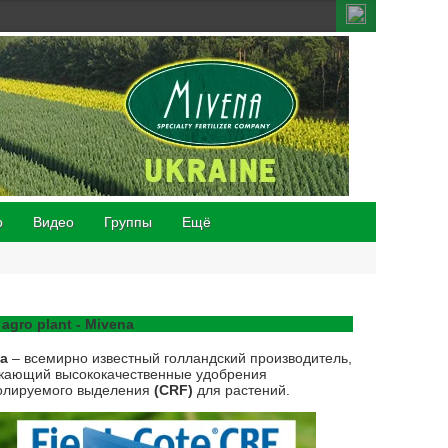
о
Видео
Группы
Ещё
 agro plant - Mivena
na
– всемирно известный голландский производитель,
кающий высококачественные удобрения
олируемого выделения
(CRF)
для растений.