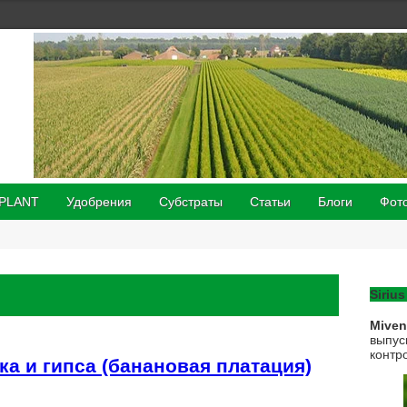
 PLANT
Удобрения
Субстраты
Статьи
Блоги
Фот
Sirius
Mive
выпус
контр
а и гипса (банановая платация)