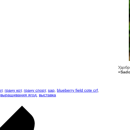
Удоб
«Sado
от
,
грану кот
,
грану спорт
,
sap
,
blueberry field cote crf
,
,
выращивания ягод
,
выставка