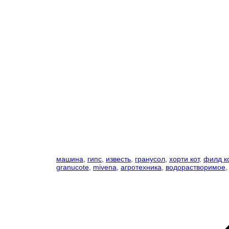
машина
,
гипс
,
известь
,
гранусол
,
хорти кот
,
филд к
granucote
,
mivena
,
агротехника
,
водорастворимое