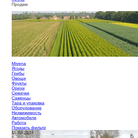
Продам
Mivena
Ягоды
Грибы
Овощи
Фрукты
Орехи
Семечки
Саженцы
Тара и упаковка
Оборудование
Недвижимость
Автомобили
Работа
Показать фильтр
15.03.2016