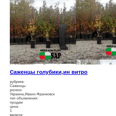
Саженцы голубики,ин витро
рубрика:
Саженцы
регион:
Украина,Ивано-Франковск
тип объявления:
продам
цена:
1
валюта: