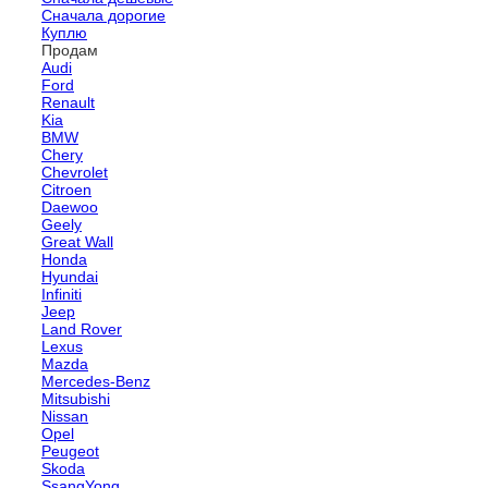
Сначала дорогие
Куплю
Продам
Audi
Ford
Renault
Kia
BMW
Chery
Chevrolet
Citroen
Daewoo
Geely
Great Wall
Honda
Hyundai
Infiniti
Jeep
Land Rover
Lexus
Mazda
Mercedes-Benz
Mitsubishi
Nissan
Opel
Peugeot
Skoda
SsangYong