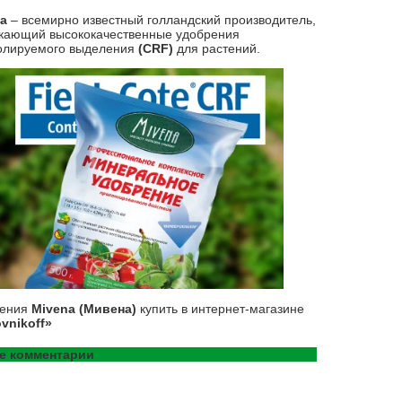
na
– всемирно известный голландский производитель,
кающий высококачественные удобрения
олируемого выделения
(CRF)
для растений.
рения
Mivena (Мивена)
купить в интернет-магазине
vnikoff»
е комментарии