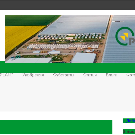
 PLANT
Удобрения
Субстраты
Статьи
Блоги
Фот
+ Доб
Sirius