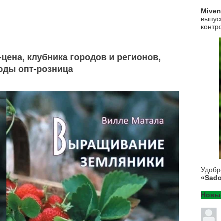
Mive
выпус
контр
ена, клубника городов и регионов,
оды опт-розница
Удоб
«Sado
Новы