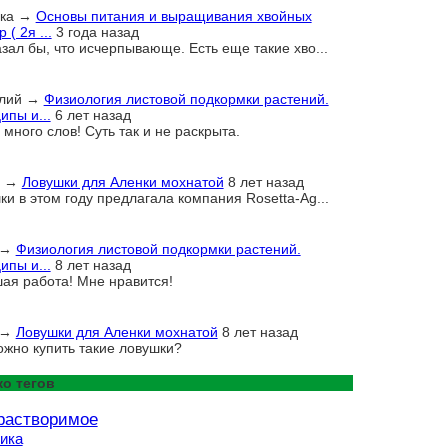
ка
→
Основы питания и выращивания хвойных
 ( 2я ...
3 года назад
азал бы, что исчерпывающе. Есть еще такие хво...
лий
→
Физиология листовой подкормки растений.
ипы и...
6 лет назад
много слов! Суть так и не раскрыта.
→
Ловушки для Аленки мохнатой
8 лет назад
ки в этом году предлагала компания Rosetta-Ag...
→
Физиология листовой подкормки растений.
ипы и...
8 лет назад
ая работа! Мне нравится!
→
Ловушки для Аленки мохнатой
8 лет назад
ожно купить такие ловушки?
о тегов
растворимое
ика