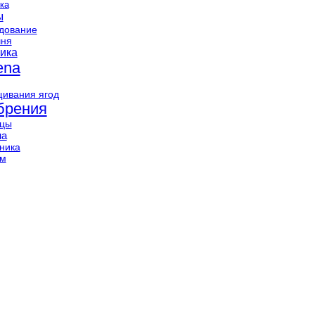
ка
ы
дование
шня
ика
ena
ивания ягод
брения
нцы
на
ника
ам