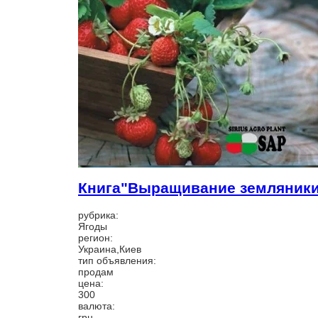
Книга"Выращивание земляники
рубрика:
Ягоды
регион:
Украина,Киев
тип объявления:
продам
цена:
300
валюта:
грн