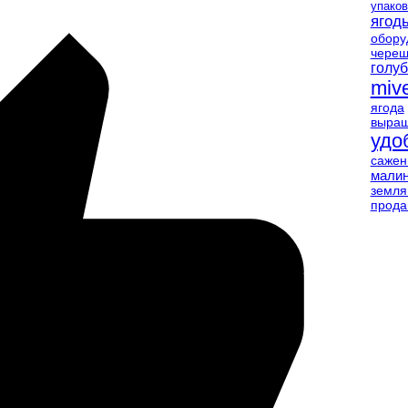
упаков
ягод
обору
чере
голуб
miv
ягода
выращ
удо
саже
мали
земля
прод