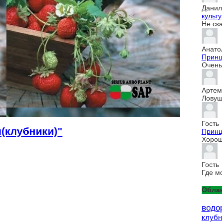
Данил
культур
Не ск
Анато
Принц
Очень 
Артем
Ловуш
Гость
(клубники)"
Принц
Хорош
Гость
Где м
Облак
водо
клубн