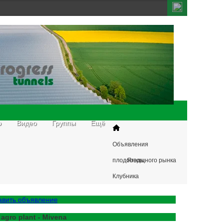
о
Видео
Группы
Ещё
Объявления
плодоовощного рынка
Ягоды
Клубника
авить объявление
 agro plant - Mivena