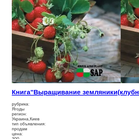
Книга"Выращивание земляники(клубн
рубрика:
Ягоды
регион:
Украина,Киев
тип объявления:
продам
цена:
300