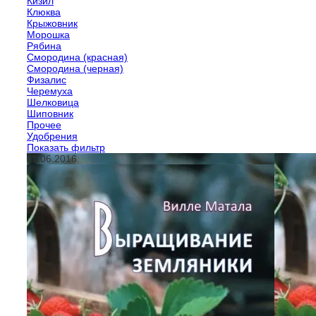
Кизил
Клюква
Крыжовник
Морошка
Рябина
Смородина (красная)
Смородина (черная)
Физалис
Черемуха
Шелковица
Шиповник
Прочее
Удобрения
Показать фильтр
11.06.2016