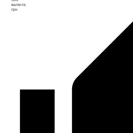
валюта:
грн