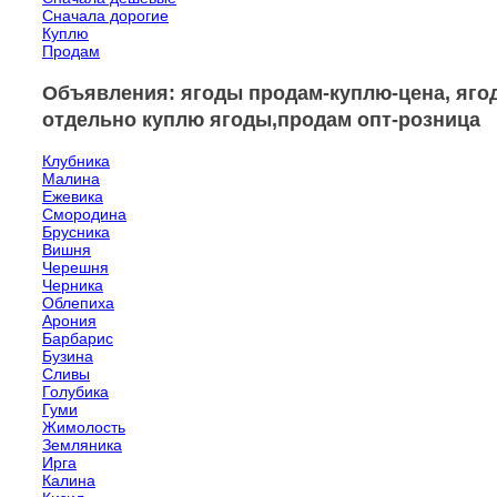
Сначала дорогие
Куплю
Продам
Объявления: ягоды продам-куплю-цена, ягод
отдельно куплю ягоды,продам опт-розница
Клубника
Малина
Ежевика
Смородина
Брусника
Вишня
Черешня
Черника
Облепиха
Арония
Барбарис
Бузина
Сливы
Голубика
Гуми
Жимолость
Земляника
Ирга
Калина