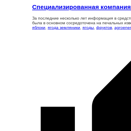
Специализированная компания 
За последние несколько лет информация в средс
была в основном сосредоточена на печальных изв
яблоки
,
ягода земляники
,
ягоды
,
фруктов
,
agroene