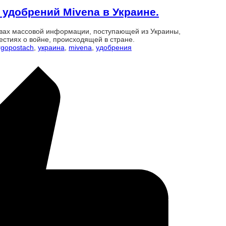
удобрений Mivena в Украине.
твах массовой информации, поступающей из Украины,
естиях о войне, происходящей в стране.
rgopostach
,
украина
,
mivena
,
удобрения