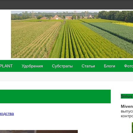
 PLANT
Удобрения
Субстраты
Статьи
Блоги
Фот
Sirius
Mive
выпус
водства
контр