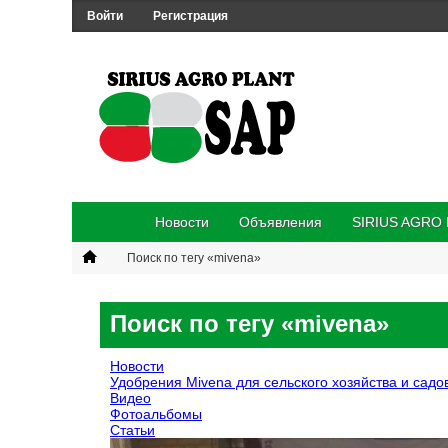
Войти
Регистрация
Новости
Объявления
SIRIUS AGRO
Поиск по тегу «mivena»
Поиск по тегу «mivena»
Новости
Удобрения Mivena для сельского хозяйства и садо
Видео
Фотоальбомы
Статьи