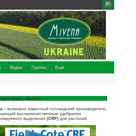
о
Видео
Группы
Ещё
 agro plant - Mivena
na
– всемирно известный голландский производитель,
кающий высококачественные удобрения
олируемого выделения
(CRF)
для растений.