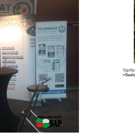
Удоб
«Sado