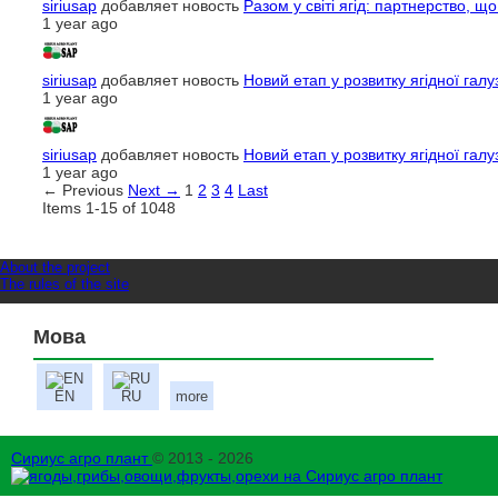
siriusap
добавляет новость
Разом у світі ягід: партнерство, щ
1 year ago
siriusap
добавляет новость
Новий етап у розвитку ягідної галуз
1 year ago
siriusap
добавляет новость
Новий етап у розвитку ягідної галуз
1 year ago
← Previous
Next →
1
2
3
4
Last
Items 1-15 of 1048
About the project
The rules of the site
Мова
EN
RU
more
Сириус агро плант
© 2013 - 2026