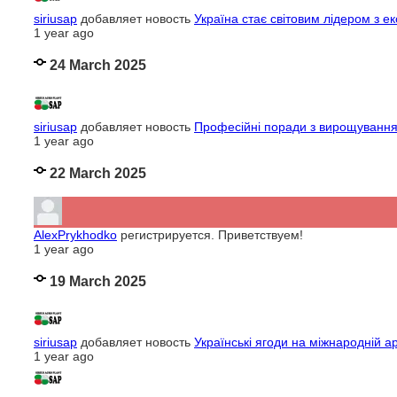
siriusap
добавляет новость
Україна стає світовим лідером з е
1 year ago
24 March 2025
siriusap
добавляет новость
Професійні поради з вирощування яг
1 year ago
22 March 2025
AlexPrykhodko
регистрируется. Приветствуем!
1 year ago
19 March 2025
siriusap
добавляет новость
Українські ягоди на міжнародній аре
1 year ago