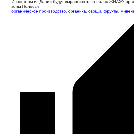
Инвесторы из Дании будут выращивать на полях ЖНАЭУ орга
зоны Полесья
органическое производство
,
органика
,
овощи
,
фрукты
,
мивен