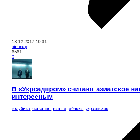
18.12.2017
10:31
siriusap
6561
0
В «Укрсадпром» считают азиатское н
интересным
голубика
,
черешня
,
вишня
,
яблоки
,
украинские