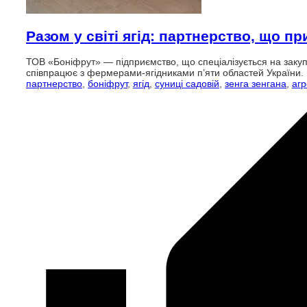
Разом у світі ягід: партнерство, що п
ТОВ «Боніфрут» — підприємство, що спеціалізується на закупів
співпрацює з фермерами-ягідниками п’яти областей України.
партнерство
,
боніфрут
,
ягід
,
суниці садовій
,
зенга зенгана
,
аг