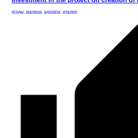
ягоды
,
малина
,
адэлита
,
италия