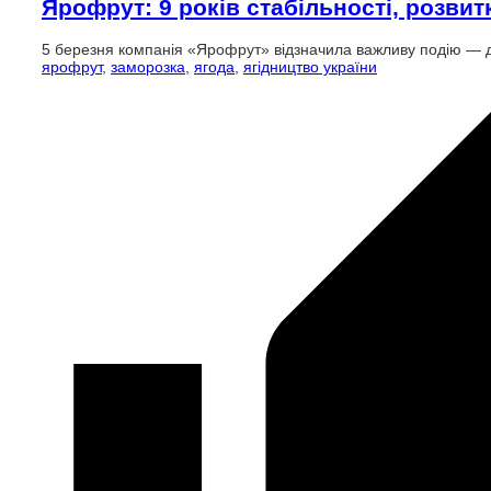
Ярофрут: 9 років стабільності, розвит
5 березня компанія «Ярофрут» відзначила важливу подію — де
ярофрут
,
заморозка
,
ягода
,
ягідництво україни