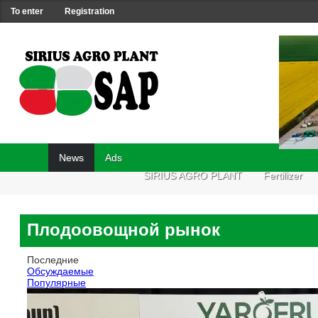
To enter
Registration
News
Ads
SIRIUS AGRO PLANT
Fertilizer
Плодоовощной рынок
Последние
Обсуждаемые
Популярные