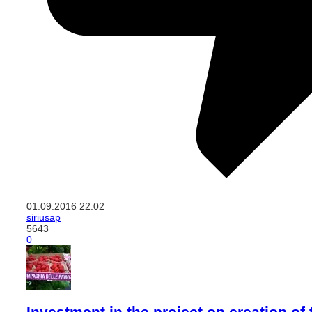
01.09.2016
22:02
siriusap
5643
0
Investment in the project on creation of 