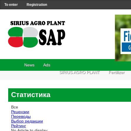
To enter
Registration
News
Ads
SIRIUS AGRO PLANT
Fertilizer
Статистика
Все
Рецензии
Переводы
Выбор редакции
Рейтинг
No Article to display