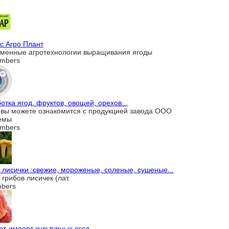
с Агро Плант
менные агротехнологии выращивания ягоды
mbers
отка ягод, фруктов, овощей, орехов...
 вы можете ознакомится с продукцией завода ООО
емы
mbers
 лисички :свежие, мороженые, соленые, сушеные...
грибов лисичек (лат.
bers
рт-импорт культурных ягод