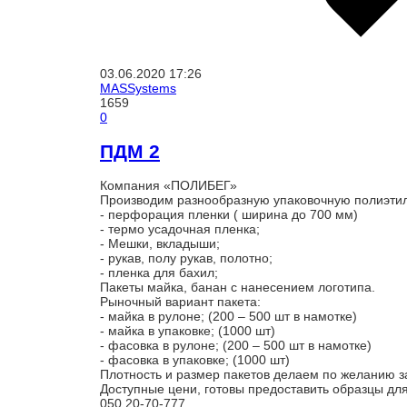
03.06.2020
17:26
MASSystems
1659
0
ПДМ 2
Компания «ПОЛИБЕГ»
Производим разнообразную упаковочную полиэтил
- перфорация пленки ( ширина до 700 мм)
- термо усадочная пленка;
- Мешки, вкладыши;
- рукав, полу рукав, полотно;
- пленка для бахил;
Пакеты майка, банан с нанесением логотипа.
Рыночный вариант пакета:
- майка в рулоне; (200 – 500 шт в намотке)
- майка в упаковке; (1000 шт)
- фасовка в рулоне; (200 – 500 шт в намотке)
- фасовка в упаковке; (1000 шт)
Плотность и размер пакетов делаем по желанию з
Доступные цени, готовы предоставить образцы дл
050 20-70-777