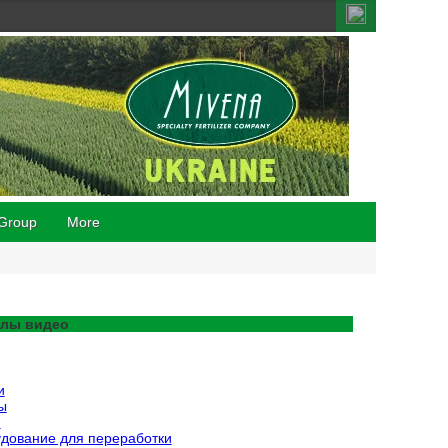
Group
More
елы видео
и
ы
и
дование для переработки