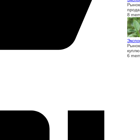
Рынок
прод
8 mem
Экспо
Рынок
куплю
6 mem