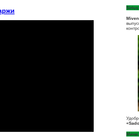
Sirius
аржи
Mive
выпус
контр
Удоб
«Sado
Мини 