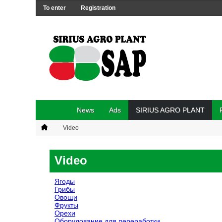
To enter
Registration
News
Ads
SIRIUS AGRO PLANT
Video
Video
Ягоды
Грибы
Овощи
Фрукты
Орехи
Оборудование для переработки