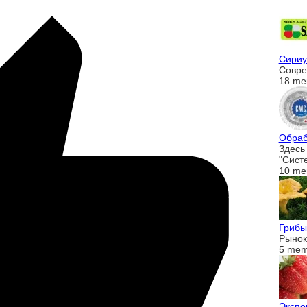
Сириу
Совре
18 me
Обраб
Здесь
"Сист
10 me
Грибы
Рынок 
5 mem
Экспо