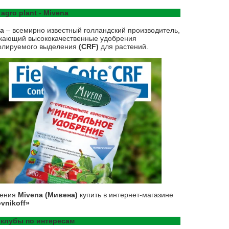
 agro plant - Mivena
na
– всемирно известный голландский производитель,
кающий высококачественные удобрения
олируемого выделения
(CRF)
для растений.
рения
Mivena (Мивена)
купить в интернет-магазине
vnikoff»
клубы по интересам