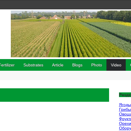
Fertilizer
Substrates
Article
Blogs
Photo
Video
Разд
Ягоды
Грибы
Овощ
Фрукт
Орех
Обору