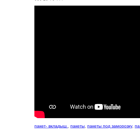
пакет- вкладыш.
,
пакеты
,
пакеты под заморозку
,
па