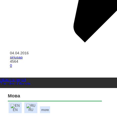
04.04.2016
siriusap
4564
0
About the project
The rules of the site
Мова
EN
RU
more