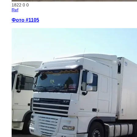
1822
0
0
Ref
Фото #1105