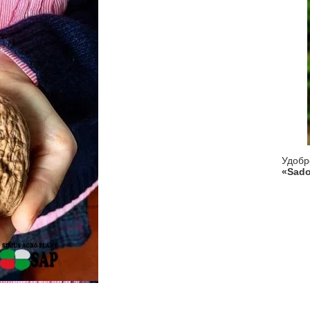
Удоб
«Sado