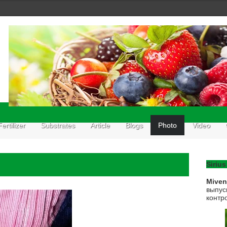
Fertilizer
Substrates
Article
Blogs
Photo
Video
Sirius
Mive
выпус
контр