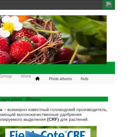
Group
More
Photo albums
Nuts
 agro plant - Mivena
na
– всемирно известный голландский производитель,
кающий высококачественные удобрения
олируемого выделения
(CRF)
для растений.