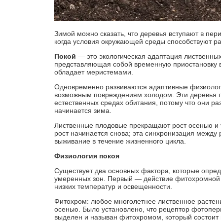
Зимой можно сказать, что деревья вступают в пери
когда условия окружающей среды способствуют ра
Покой
— это экологическая адаптация лиственных
представляющая собой временную приостановку в
обладает меристемами.
Одновременно развиваются адаптивные физиологи
возможным повреждениям холодом. Эти деревья п
естественных средах обитания, потому что они ра
начинается зима.
Лиственные плодовые прекращают рост осенью и у
рост начинается снова; эта синхронизация между
выживание в течение жизненного цикла.
Физиология покоя
Существует два основных фактора, которые опред
умеренных зон. Первый — действие фитохромной 
низких температур и освещенности.
Фитохром: любое многолетнее лиственное растен
осенью. Было установлено, что рецептор фотопер
выделен и называн фитохромом, который состоит 