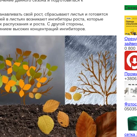
ечение данного сезона и подготовиться к
Свеж
навливать свой рост, сбрасывают листья и готовятся
й в листьях возникают ингибиторы роста, которые
х распускания и роста. С другой стороны,
иянием высоких концентраций ингибиторов.
Оренда
зайвих
0 800 
Проми
+3806
Фотос
05035
сетка