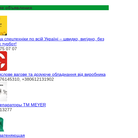
ие объявления
 спецтехніки по всій Україні – швидко, вигідно, без
 турбот!
75 07 07
слове вагове та дозуюче обладнання від виробника
76145310, +380612131902
епараторы ТМ MEYER
13277
 затеняющая