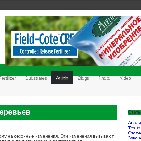
Fertilizer
Substrates
Article
Blogs
Photo
Video
еревьев
Стать
Анали
Техно
Стати
ому на сезонные изменения. Эти изменения вызывают
Закон