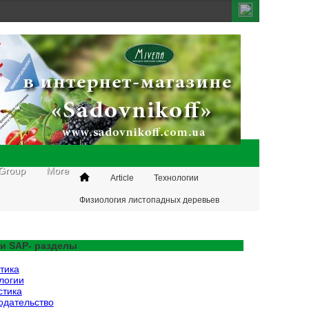
Group
More
Article
Технологии
Физиология листопадных деревьев
и SAP- разделы
тика
логии
стика
одательство