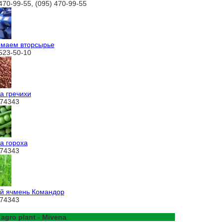
470-99-55, (095) 470-99-55
маем вторсырье
 523-50-10
а гречихи
74343
а гороха
74343
й ячмень Командор
74343
 agro plant - Mivena