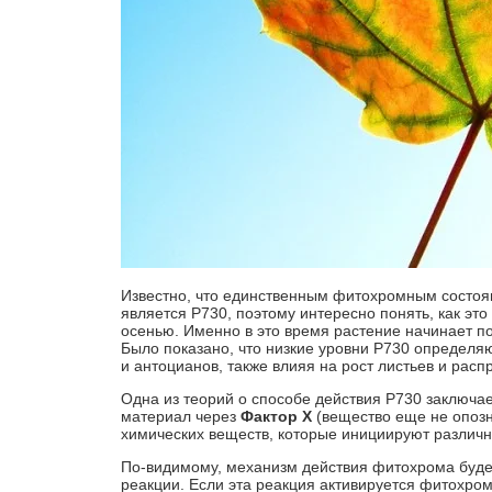
Известно, что единственным фитохромным состоян
является P730, поэтому интересно понять, как это
осенью. Именно в это время растение начинает п
Было показано, что низкие уровни Р730 определя
и антоцианов, также влияя на рост листьев и рас
Одна из теорий о способе действия P730 заключает
материал через
Фактор X
(вещество еще не опозн
химических веществ, которые инициируют различ
По-видимому, механизм действия фитохрома буде
реакции. Если эта реакция активируется фитохро