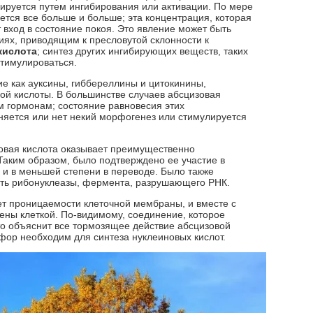
ируется путем ингибирования или активации. По мере
тся все больше и больше; эта концентрация, которая
т вход в состояние покоя. Это явление может быть
ях, приводящим к пресловутой склонности к
кислота
; синтез других ингибирующих веществ, таких
стимулироваться.
ие как ауксины, гиббереллины и цитокинины,
ой кислоты. В большинстве случаев абсцизовая
 гормонам; состояние равновесия этих
лняется или нет некий морфогенез или стимулируется
овая кислота оказывает преимущественно
Таким образом, было подтверждено ее участие в
 и в меньшей степени в переводе. Было также
ть рибонуклеазы, фермента, разрушающего РНК.
ет проницаемости клеточной мембраны, и вместе с
ены клеткой. По-видимому, соединение, которое
о объяснит все тормозящее действие абсцизовой
сфор необходим для синтеза нуклеиновых кислот.