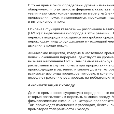
В то же время были определены другие изменения
обнаружено, что активность
фермента каталазы
т
увеличивая свою концентрацию по мере углублени
прерывания покоя, накапливается, происходит па
и интенсивности покоя.
Основная функция каталазы — разложение метабол
(H2O2) с выделением кислорода в этой реакции. 
перекись водорода и создается анаэробная среда
пероксидазу, индуцируя дыхание митохондрий чер
дыхания в конце покоя.
Химические вещества, которые в настоящее врем
почек и окончания перерыва, действуют на уровне
вызывая накопление H2O2, тем самым генерируя в
распускании в случае почек и при прорастании в 
происходящие в растении, и многие другие, котор
взаимосвязью ряда процессов, которые, в конечно
позволяет растению реагировать на неблагоприят
Акклиматизация к холоду
До и во время покоя существуют определенные вн
которые позволяют им пережить зимнюю погоду. А
физиологические изменения, которые проявляются
Так, происходят изменения в углеводах, белках, л
промоторов толерантности к холоду.