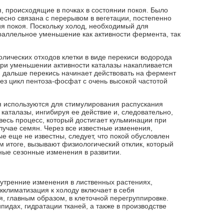
, происходящие в почках в состоянии покоя. Было
есно связана с перерывом в вегетации, постепенно
я покоя. Поскольку холод, необходимый для
раллельное уменьшение как активности фермента, так
ических отходов клетки в виде перекиси водорода
При уменьшении активности каталазы накапливается
; дальше перекись начинает действовать на фермент
ез цикл пентоза-фосфат с очень высокой частотой
я используются для стимулирования распускания
 каталазы, ингибируя ее действие и, следовательно,
есь процесс, который достигает кульминации при
случае семян. Через все известные изменения,
ые еще не известны, следует, что покой обусловлен
м итоге, вызывают физиологический отклик, который
ные сезонные изменения в развитии.
утренние изменения в лиственных растениях,
кклиматизация к холоду включает в себя
, главным образом, в клеточной перегруппировке.
ипидах, гидратации тканей, а также в производстве