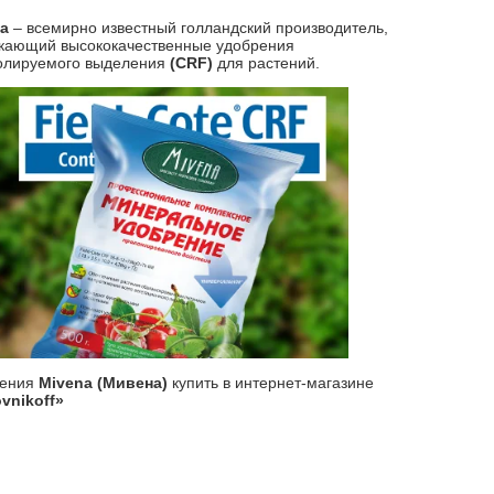
na
– всемирно известный голландский производитель,
кающий высококачественные удобрения
олируемого выделения
(CRF)
для растений.
рения
Mivena (Мивена)
купить в интернет-магазине
vnikoff»