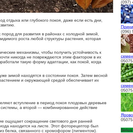
(097) 
од отдыха или глубокого покоя, даже если есть дни,
звитию.
Прини
(096)
 пород для развития в районах с холодной зимой,
идимого роста любой структуры растения, которая
ческие механизмы, чтобы получить устойчивость к
семен
очти никогда не повреждаются этим фактором в их
05075
зработали такую форму адаптации, как покой, когда
же зимой находятся в состоянии покоя. Затем весной
 растением и окружающей средой обеспечивает их
семен
05075
еляют вступление в период покоя плодовых деревьев
системы, а второй — комбинированное действие
Ярово
05075
ие ощущает сокращение светового дня ранней
иода находится на листе. Этот фоторецептор был
Sirius
из белка, связанного с хромофором (пигментом).