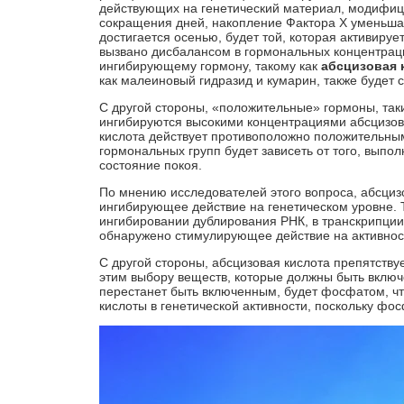
действующих на генетический материал, модифиц
сокращения дней, накопление Фактора X уменьшае
достигается осенью, будет той, которая активируе
вызвано дисбалансом в гормональных концентраци
ингибирующему гормону, такому как
абсцизовая 
как малеиновый гидразид и кумарин, также будет 
С другой стороны, «положительные» гормоны, так
ингибируются высокими концентрациями абсцизов
кислота действует противоположно положительным
гормональных групп будет зависеть от того, выпо
состояние покоя.
По мнению исследователей этого вопроса, абсциз
ингибирующее действие на генетическом уровне. 
ингибировании дублирования РНК, в транскрипции
обнаружено стимулирующее действие на активнос
С другой стороны, абсцизовая кислота препятству
этим выбору веществ, которые должны быть включ
перестанет быть включенным, будет фосфатом, чт
кислоты в генетической активности, поскольку фо