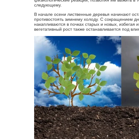
физиологические реакции, позволяя им выжить в т
следующему.
В начале осени лиственные деревья начинают оста
противостоять зимнему холоду. С сокращением дне
накапливаются в почках старых и новых, избегая и
вегетативный рост также останавливается под вл