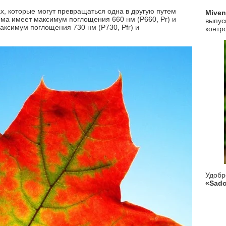
х, которые могут превращаться одна в другую путем
Mive
ма имеет максимум поглощения 660 нм (P660, Pr) и
выпус
аксимум поглощения 730 нм (P730, Pfr) и
контр
Удоб
«Sado