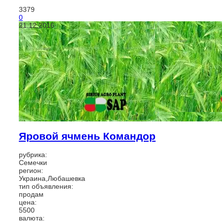
3379
0
21.12.2016
Яровой ячмень Командор
рубрика:
Семечки
регион:
Украина,Любашевка
тип объявления:
продам
цена:
5500
валюта: