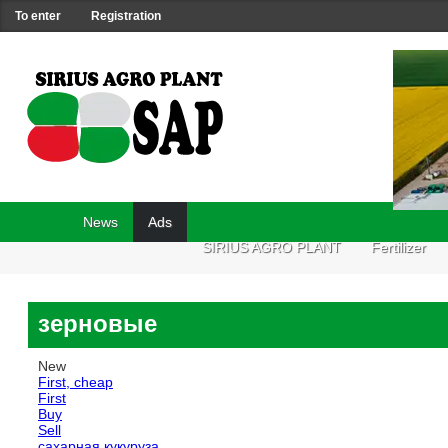
To enter
Registration
News
Ads
SIRIUS AGRO PLANT
Fertilizer
зерновые
New
First, cheap
First
Buy
Sell
сахарная кукуруза