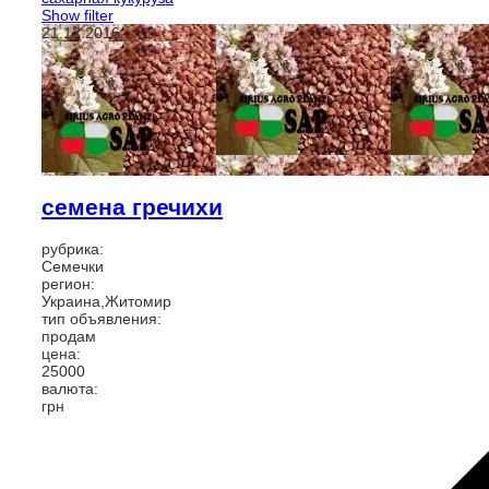
Show filter
21.12.2016
семена гречихи
рубрика:
Семечки
регион:
Украина,Житомир
тип объявления:
продам
цена:
25000
валюта:
грн