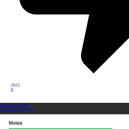
2622
0
About the project
The rules of the site
Мова