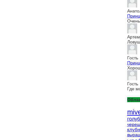
Анато
Принц
Очень 
Артем
Ловуш
Гость
Принц
Хорош
Гость
Где м
Облак
miv
голуб
чере
клубн
выращ