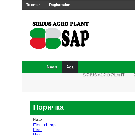
To enter
Registration
News
Ads
SIRIUS AGRO PLANT
Поричка
New
First, cheap
First
Buy