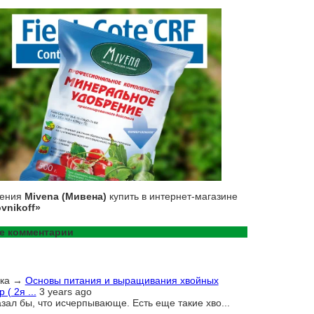
рения
Mivena (Мивена)
купить в интернет-магазине
vnikoff»
е комментарии
ка
→
Основы питания и выращивания хвойных
 ( 2я ...
3 years ago
азал бы, что исчерпывающе. Есть еще такие хво...