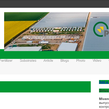
Fertilizer
Substrates
Article
Blogs
Photo
Video
Add a 
Sirius
Mive
выпус
контр