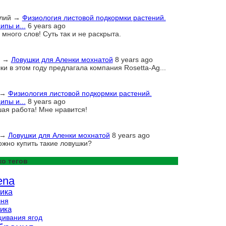
лий
→
Физиология листовой подкормки растений.
ипы и...
6 years ago
много слов! Суть так и не раскрыта.
→
Ловушки для Аленки мохнатой
8 years ago
ки в этом году предлагала компания Rosetta-Ag...
→
Физиология листовой подкормки растений.
ипы и...
8 years ago
ая работа! Мне нравится!
→
Ловушки для Аленки мохнатой
8 years ago
ожно купить такие ловушки?
о тегов
ena
ика
шня
ика
ивания ягод