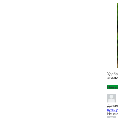
Удоб
«Sado
Новы
Данил
культур
Не ск