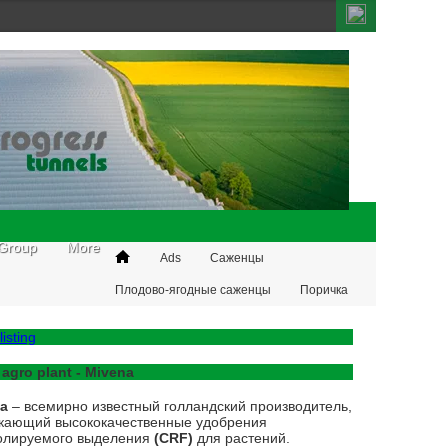
Group
More
Ads
Саженцы
Плодово-ягодные саженцы
Поричка
listing
 agro plant - Mivena
na
– всемирно известный голландский производитель,
кающий высококачественные удобрения
олируемого выделения
(CRF)
для растений.