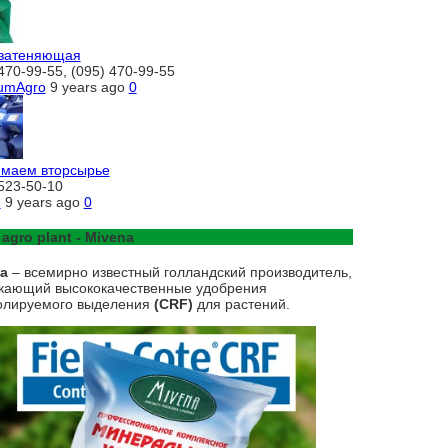
 затеняющая
470-99-55, (095) 470-99-55
umAgro
9 years ago
0
маем вторсырье
 523-50-10
н
9 years ago
0
 agro plant - Mivena
na
– всемирно известный голландский производитель,
кающий высококачественные удобрения
олируемого выделения
(CRF)
для растений.