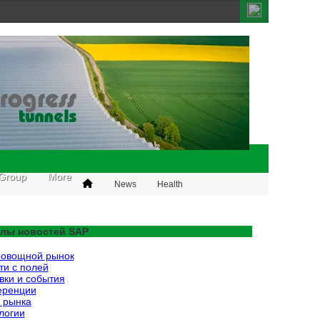
Group
More
News
Health
лы новостей SAP
овощной рынок
ти с полей
вки и события
еренции
 рынка
логии