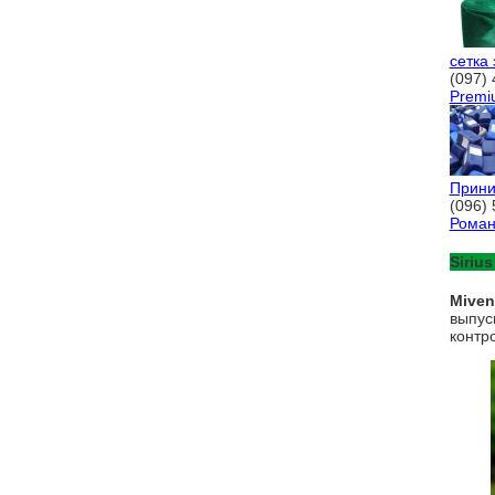
сетка
(097) 
Premi
Прини
(096)
Рома
Sirius
Mive
выпус
контр