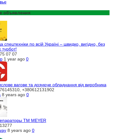
вье
е объявления
 спецтехніки по всій Україні – швидко, вигідно, без
 турбот!
75 07 07
ap
1 year ago
0
слове вагове та дозуюче обладнання від виробника
76145310, +380612131902
a
8 years ago
0
епараторы ТМ MEYER
13277
way
8 years ago
0