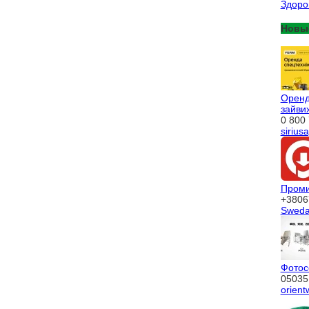
Здоро
Новы
Оренда
зайвих
0 800 
sirius
Проми
+3806
Swed
Фотос
05035
orient