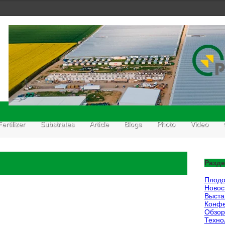
Fertilizer
Substrates
Article
Blogs
Photo
Video
Разде
Плодо
Новос
Выста
Конф
Обзор
Техно